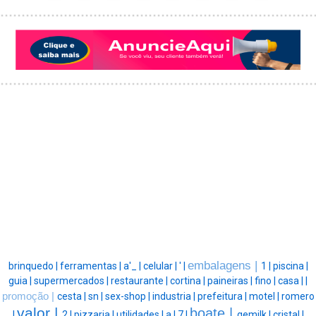
embalagens |
brinquedo |
ferramentas |
a'_ |
celular |
' |
1 |
piscina |
guia |
supermercados |
restaurante |
cortina |
paineiras |
fino |
casa |
|
promoção |
cesta |
sn |
sex-shop |
industria |
prefeitura |
motel |
romero
valor |
boate |
|
2 |
pizzaria |
utilidades |
a |
7 |
gemilk |
cristal |