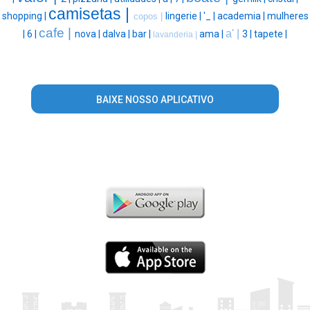
camisetas |
shopping |
lingerie |
'_ |
academia |
mulheres
copos |
cafe |
a' |
|
6 |
nova |
dalva |
bar |
ama |
3 |
tapete |
lavanderia |
BAIXE NOSSO APLICATIVO