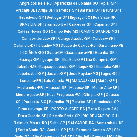
Angra dos Reis-RJ
|
Aparecida de Goiânia-GO
|
Apiaí-SP
|
Aracaju-SE
|
Arujá-SP
|
Barretos-SP
|
Batatais-SP
|
Bauru-SP
|
Bebedouro-SP
|
Bertioga-SP
|
Biguaçu-SC
|
Boa Vista-RR
|
BRASÍLIA-DF
|
Brumado-BA
|
Cabreúva-SP
|
Cajamar-SP
|
Caldas Novas-GO
|
Campo Belo-MG
|
CAMPO GRANDE-MS
|
Campos Jordão-SP
|
Caraguatatuba-SP
|
Cardoso-SP
|
Ceilândia-DF
|
Cláudio-MG
|
Duque de Caxias-RJ
|
Garanhuns-PE
|
GOIÂNIA-GO
|
Guará-DF
|
Guarapuava-PR
|
Guariba-SP
|
Guarujá-SP
|
Iguapé-SP
|
Ilha Bela-SP
|
Ilha Comprida-SP
|
Itabirito-MG
|
Itaquaquecetuba-SP
|
Itaqui-RS
|
Ituiutaba-MG
|
Jaboticabal-SP
|
Jacareí-SP
|
José Raydan-MG
|
Lages-SC
|
Londrina-PR
|
Luís Correia-PI
|
MANAUS-AM
|
Matão-SP
|
Medianeira-PR
|
Mirassol-SP
|
Mococa-SP
|
Monte Alto-SP
|
Morro Agudo-SP
|
Novo Progresso-PA
|
Olímpia-SP
|
Osasco-
SP
|
Paracatu-MG
|
Parnaíba-PI
|
Peruíbe-SP
|
Piracicaba-SP
|
Pirassununga-SP
|
PORTO ALEGRE-RS
|
Porto Seguro-BA
|
Praia Grande-SP
|
Ribeirão Preto-SP
|
RIO DE JANEIRO-RJ
|
Rolim de Moura-RO
|
Salto-SP
|
SALVADOR-BA
|
Samambaia-DF
|
Santa Maria-RS
|
Santos-SP
|
São Bernardo Campo-SP
|
São
Borja-RS
|
São Caetano do Sul-SP
|
São João Paraíso-MG
|
São