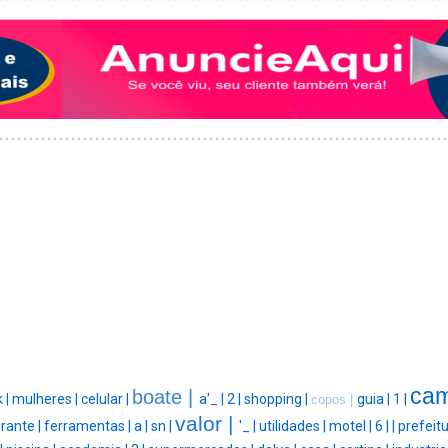
cam
boate |
 |
mulheres |
celular |
a'_ |
2 |
shopping |
guia |
1 |
copos |
valor |
rante |
ferramentas |
a |
sn |
'_ |
utilidades |
motel |
6 |
|
prefeitu