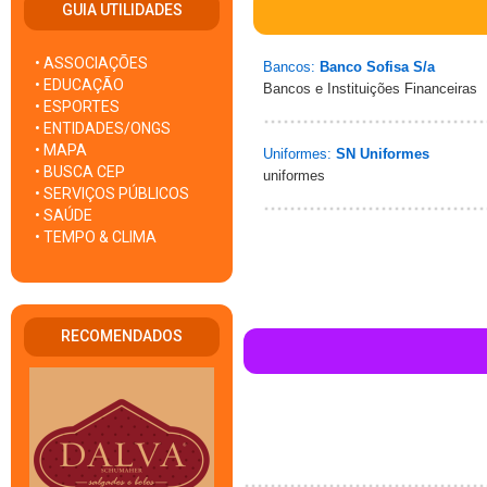
GUIA UTILIDADES
• ASSOCIAÇÕES
Bancos:
Banco Sofisa S/a
• EDUCAÇÃO
Bancos e Instituições Financeiras
• ESPORTES
• ENTIDADES/ONGS
• MAPA
Uniformes:
SN Uniformes
• BUSCA CEP
uniformes
• SERVIÇOS PÚBLICOS
• SAÚDE
• TEMPO & CLIMA
RECOMENDADOS