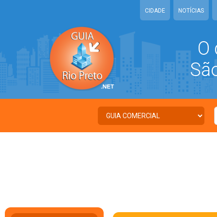
CIDADE
NOTÍCIAS
O 
São 