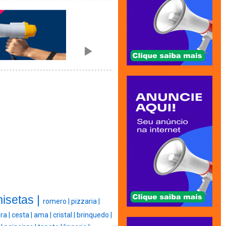
isetas |
romero |
pizzaria |
ra |
cesta |
ama |
cristal |
brinquedo |