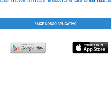
|
piscina |
academia |
3 |
supermercados |
dalva |
casa |
cortina |
industria
BAIXE NOSSO APLICATIVO