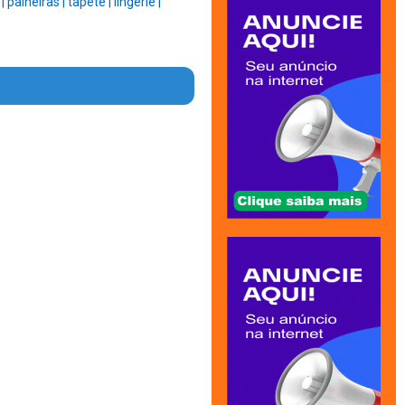
 |
paineiras |
tapete |
lingerie |