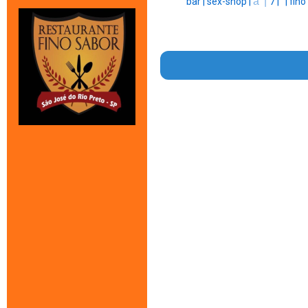
a' |
bar |
sex-shop |
7 |
' |
fino 