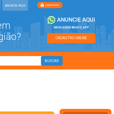
ANUNCIE AQUI
ANUNCIE AQUI
 em
MENSAGEM WHATS APP
gião?
CADASTRO ONLINE