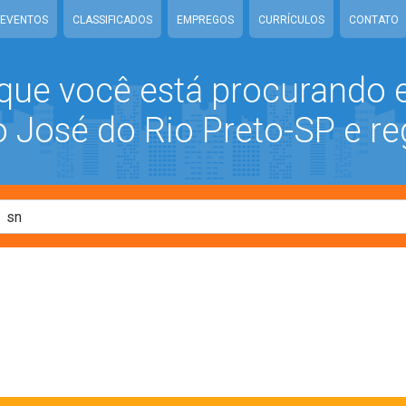
EVENTOS
CLASSIFICADOS
EMPREGOS
CURRÍCULOS
CONTATO
que você está procurando
José do Rio Preto-SP e re