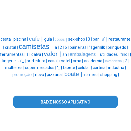
cafe |
a' |
cesta |
piscina |
guia |
sex-shop |
3 |
bar |
restaurante
copos |
camisetas |
|
cristal |
a |
2 |
6 |
paineiras |
' |
gemilk |
brinquedo |
valor |
embalagens |
ferramentas |
1 |
dalva |
sn |
utilidades |
fino |
|
lingerie |
a'_ |
prefeitura |
casa |
motel |
ama |
academia |
7 |
lavanderia |
mulheres |
supermercados |
'_ |
tapete |
celular |
cortina |
industria |
boate |
promoção |
nova |
pizzaria |
romero |
shopping |
BAIXE NOSSO APLICATIVO