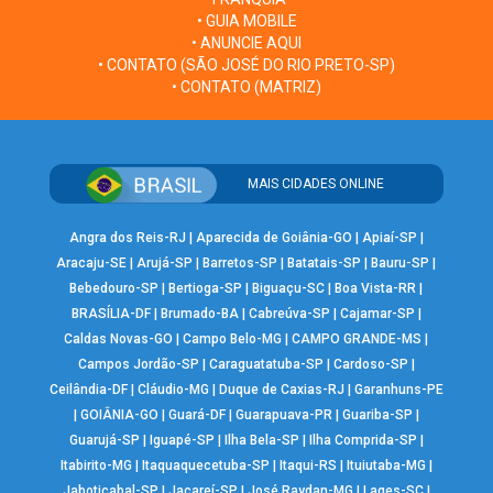
• GUIA MOBILE
• ANUNCIE AQUI
• CONTATO (SÃO JOSÉ DO RIO PRETO-SP)
• CONTATO (MATRIZ)
MAIS CIDADES ONLINE
Angra dos Reis-RJ
|
Aparecida de Goiânia-GO
|
Apiaí-SP
|
Aracaju-SE
|
Arujá-SP
|
Barretos-SP
|
Batatais-SP
|
Bauru-SP
|
Bebedouro-SP
|
Bertioga-SP
|
Biguaçu-SC
|
Boa Vista-RR
|
BRASÍLIA-DF
|
Brumado-BA
|
Cabreúva-SP
|
Cajamar-SP
|
Caldas Novas-GO
|
Campo Belo-MG
|
CAMPO GRANDE-MS
|
Campos Jordão-SP
|
Caraguatatuba-SP
|
Cardoso-SP
|
Ceilândia-DF
|
Cláudio-MG
|
Duque de Caxias-RJ
|
Garanhuns-PE
|
GOIÂNIA-GO
|
Guará-DF
|
Guarapuava-PR
|
Guariba-SP
|
Guarujá-SP
|
Iguapé-SP
|
Ilha Bela-SP
|
Ilha Comprida-SP
|
Itabirito-MG
|
Itaquaquecetuba-SP
|
Itaqui-RS
|
Ituiutaba-MG
|
Jaboticabal-SP
|
Jacareí-SP
|
José Raydan-MG
|
Lages-SC
|