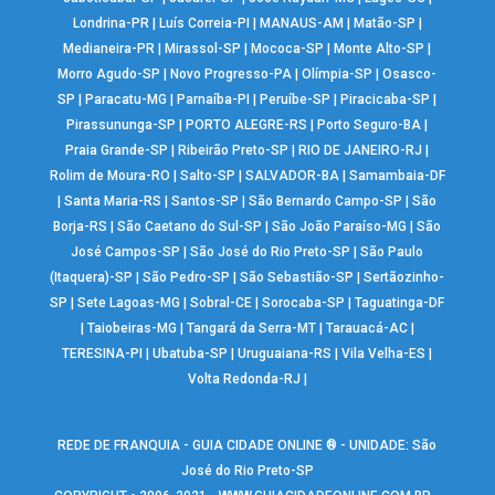
Londrina-PR
|
Luís Correia-PI
|
MANAUS-AM
|
Matão-SP
|
Medianeira-PR
|
Mirassol-SP
|
Mococa-SP
|
Monte Alto-SP
|
Morro Agudo-SP
|
Novo Progresso-PA
|
Olímpia-SP
|
Osasco-
SP
|
Paracatu-MG
|
Parnaíba-PI
|
Peruíbe-SP
|
Piracicaba-SP
|
Pirassununga-SP
|
PORTO ALEGRE-RS
|
Porto Seguro-BA
|
Praia Grande-SP
|
Ribeirão Preto-SP
|
RIO DE JANEIRO-RJ
|
Rolim de Moura-RO
|
Salto-SP
|
SALVADOR-BA
|
Samambaia-DF
|
Santa Maria-RS
|
Santos-SP
|
São Bernardo Campo-SP
|
São
Borja-RS
|
São Caetano do Sul-SP
|
São João Paraíso-MG
|
São
José Campos-SP
|
São José do Rio Preto-SP
|
São Paulo
(Itaquera)-SP
|
São Pedro-SP
|
São Sebastião-SP
|
Sertãozinho-
SP
|
Sete Lagoas-MG
|
Sobral-CE
|
Sorocaba-SP
|
Taguatinga-DF
|
Taiobeiras-MG
|
Tangará da Serra-MT
|
Tarauacá-AC
|
TERESINA-PI
|
Ubatuba-SP
|
Uruguaiana-RS
|
Vila Velha-ES
|
Volta Redonda-RJ
|
REDE DE FRANQUIA - GUIA CIDADE ONLINE ® - UNIDADE: São
José do Rio Preto-SP