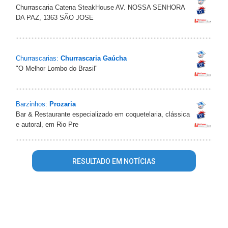
Churrascaria Catena SteakHouse AV. NOSSA SENHORA
DA PAZ, 1363 SÃO JOSE
Churrascarias:
Churrascaria Gaúcha
"O Melhor Lombo do Brasil"
Barzinhos:
Prozaria
Bar & Restaurante especializado em coquetelaria, clássica
e autoral, em Rio Pre
RESULTADO EM NOTÍCIAS
Warning
: mysql_fetch_array() expects parameter 1 to be
resource, array given in
/home/guiasaojoseriopreto/www/conteudo_resultado_busca.p
on line
344