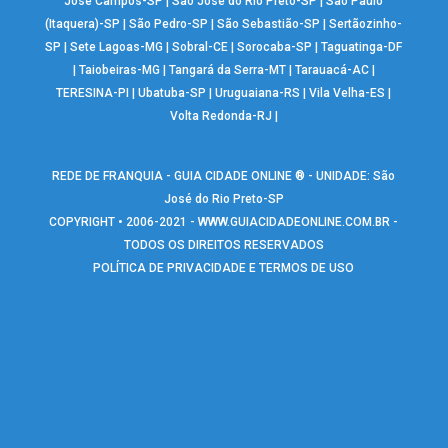
José Campos-SP
|
São José do Rio Preto-SP
|
São Paulo
(Itaquera)-SP
|
São Pedro-SP
|
São Sebastião-SP
|
Sertãozinho-
SP
|
Sete Lagoas-MG
|
Sobral-CE
|
Sorocaba-SP
|
Taguatinga-DF
|
Taiobeiras-MG
|
Tangará da Serra-MT
|
Tarauacá-AC
|
TERESINA-PI
|
Ubatuba-SP
|
Uruguaiana-RS
|
Vila Velha-ES
|
Volta Redonda-RJ
|
REDE DE FRANQUIA - GUIA CIDADE ONLINE ® - UNIDADE: São
José do Rio Preto-SP
COPYRIGHT • 2006-2021 -
WWW.GUIACIDADEONLINE.COM.BR
-
TODOS OS DIREITOS RESERVADOS
POLÍTICA DE PRIVACIDADE E TERMOS DE USO