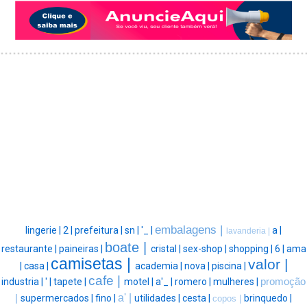
embalagens |
lingerie |
2 |
prefeitura |
sn |
'_ |
a |
lavanderia |
boate |
restaurante |
paineiras |
cristal |
sex-shop |
shopping |
6 |
ama
camisetas |
valor |
|
casa |
academia |
nova |
piscina |
cafe |
industria |
' |
tapete |
motel |
a'_ |
romero |
mulheres |
promoção
a' |
|
supermercados |
fino |
utilidades |
cesta |
brinquedo |
copos |