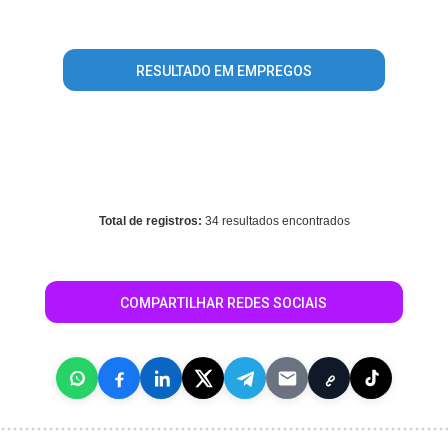
/home/guiasaojoseriopreto/www/conteudo_resultado_busca.p
on line
344
RESULTADO EM EMPREGOS
Warning
: mysql_fetch_array() expects parameter 1 to be
resource, array given in
/home/guiasaojoseriopreto/www/conteudo_resultado_busca.p
on line
569
Total de registros:
34 resultados encontrados
COMPARTILHAR REDES SOCIAIS