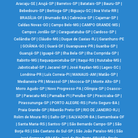
Aracaju-SE
|
Arujá-SP
|
Barretos-SP
|
Batatais-SP
|
Bauru-SP
|
Bebedouro-SP
|
Bertioga-SP
|
Biguaçu-SC
|
Boa Vista-RR
|
BRASÍLIA-DF
|
Brumado-BA
|
Cabreúva-SP
|
Cajamar-SP
|
Caldas Novas-GO
|
Campo Belo-MG
|
CAMPO GRANDE-MS
|
Campos Jordão-SP
|
Caraguatatuba-SP
|
Cardoso-SP
|
Ceilândia-DF
|
Cláudio-MG
|
Duque de Caxias-RJ
|
Garanhuns-PE
|
GOIÂNIA-GO
|
Guará-DF
|
Guarapuava-PR
|
Guariba-SP
|
Guarujá-SP
|
Iguapé-SP
|
Ilha Bela-SP
|
Ilha Comprida-SP
|
Itabirito-MG
|
Itaquaquecetuba-SP
|
Itaqui-RS
|
Ituiutaba-MG
|
Jaboticabal-SP
|
Jacareí-SP
|
José Raydan-MG
|
Lages-SC
|
Londrina-PR
|
Luís Correia-PI
|
MANAUS-AM
|
Matão-SP
|
Medianeira-PR
|
Mirassol-SP
|
Mococa-SP
|
Monte Alto-SP
|
Morro Agudo-SP
|
Novo Progresso-PA
|
Olímpia-SP
|
Osasco-
SP
|
Paracatu-MG
|
Parnaíba-PI
|
Peruíbe-SP
|
Piracicaba-SP
|
Pirassununga-SP
|
PORTO ALEGRE-RS
|
Porto Seguro-BA
|
Praia Grande-SP
|
Ribeirão Preto-SP
|
RIO DE JANEIRO-RJ
|
Rolim de Moura-RO
|
Salto-SP
|
SALVADOR-BA
|
Samambaia-DF
|
Santa Maria-RS
|
Santos-SP
|
São Bernardo Campo-SP
|
São
Borja-RS
|
São Caetano do Sul-SP
|
São João Paraíso-MG
|
São