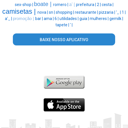
boate |
a' |
sex-shop |
romero |
prefeitura |
2 |
cesta |
camisetas |
nova |
sn |
shopping |
restaurante |
pizzaria |
'_ |
1 |
a'_ |
promoção |
bar |
ama |
6 |
utilidades |
guia |
mulheres |
gemilk |
tapete |
' |
BAIXE NOSSO APLICATIVO