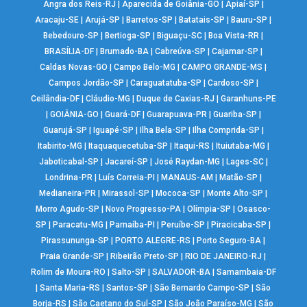
Angra dos Reis-RJ
|
Aparecida de Goiânia-GO
|
Apiaí-SP
|
Aracaju-SE
|
Arujá-SP
|
Barretos-SP
|
Batatais-SP
|
Bauru-SP
|
Bebedouro-SP
|
Bertioga-SP
|
Biguaçu-SC
|
Boa Vista-RR
|
BRASÍLIA-DF
|
Brumado-BA
|
Cabreúva-SP
|
Cajamar-SP
|
Caldas Novas-GO
|
Campo Belo-MG
|
CAMPO GRANDE-MS
|
Campos Jordão-SP
|
Caraguatatuba-SP
|
Cardoso-SP
|
Ceilândia-DF
|
Cláudio-MG
|
Duque de Caxias-RJ
|
Garanhuns-PE
|
GOIÂNIA-GO
|
Guará-DF
|
Guarapuava-PR
|
Guariba-SP
|
Guarujá-SP
|
Iguapé-SP
|
Ilha Bela-SP
|
Ilha Comprida-SP
|
Itabirito-MG
|
Itaquaquecetuba-SP
|
Itaqui-RS
|
Ituiutaba-MG
|
Jaboticabal-SP
|
Jacareí-SP
|
José Raydan-MG
|
Lages-SC
|
Londrina-PR
|
Luís Correia-PI
|
MANAUS-AM
|
Matão-SP
|
Medianeira-PR
|
Mirassol-SP
|
Mococa-SP
|
Monte Alto-SP
|
Morro Agudo-SP
|
Novo Progresso-PA
|
Olímpia-SP
|
Osasco-
SP
|
Paracatu-MG
|
Parnaíba-PI
|
Peruíbe-SP
|
Piracicaba-SP
|
Pirassununga-SP
|
PORTO ALEGRE-RS
|
Porto Seguro-BA
|
Praia Grande-SP
|
Ribeirão Preto-SP
|
RIO DE JANEIRO-RJ
|
Rolim de Moura-RO
|
Salto-SP
|
SALVADOR-BA
|
Samambaia-DF
|
Santa Maria-RS
|
Santos-SP
|
São Bernardo Campo-SP
|
São
Borja-RS
|
São Caetano do Sul-SP
|
São João Paraíso-MG
|
São