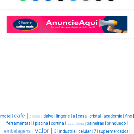
cafe |
motel |
dalva |
lingerie |
a |
casa |
cristal |
academia |
fino |
copos |
ferramentas |
|
piscina |
cortina |
paineiras |
brinquedo |
lavanderia |
valor |
embalagens |
3 |
industria |
celular |
7 |
supermercados |