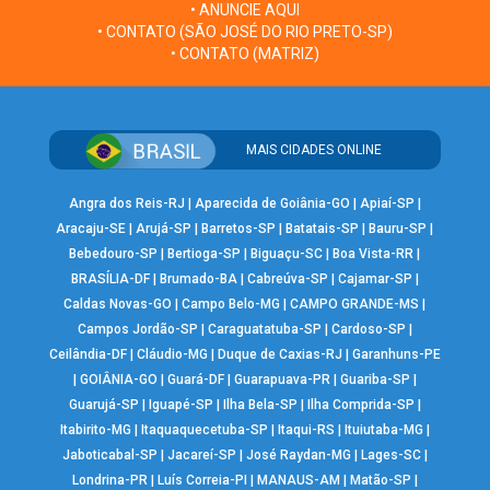
• ANUNCIE AQUI
• CONTATO (SÃO JOSÉ DO RIO PRETO-SP)
• CONTATO (MATRIZ)
MAIS CIDADES ONLINE
Angra dos Reis-RJ
|
Aparecida de Goiânia-GO
|
Apiaí-SP
|
Aracaju-SE
|
Arujá-SP
|
Barretos-SP
|
Batatais-SP
|
Bauru-SP
|
Bebedouro-SP
|
Bertioga-SP
|
Biguaçu-SC
|
Boa Vista-RR
|
BRASÍLIA-DF
|
Brumado-BA
|
Cabreúva-SP
|
Cajamar-SP
|
Caldas Novas-GO
|
Campo Belo-MG
|
CAMPO GRANDE-MS
|
Campos Jordão-SP
|
Caraguatatuba-SP
|
Cardoso-SP
|
Ceilândia-DF
|
Cláudio-MG
|
Duque de Caxias-RJ
|
Garanhuns-PE
|
GOIÂNIA-GO
|
Guará-DF
|
Guarapuava-PR
|
Guariba-SP
|
Guarujá-SP
|
Iguapé-SP
|
Ilha Bela-SP
|
Ilha Comprida-SP
|
Itabirito-MG
|
Itaquaquecetuba-SP
|
Itaqui-RS
|
Ituiutaba-MG
|
Jaboticabal-SP
|
Jacareí-SP
|
José Raydan-MG
|
Lages-SC
|
Londrina-PR
|
Luís Correia-PI
|
MANAUS-AM
|
Matão-SP
|