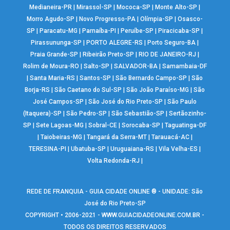
Medianeira-PR
|
Mirassol-SP
|
Mococa-SP
|
Monte Alto-SP
|
Morro Agudo-SP
|
Novo Progresso-PA
|
Olímpia-SP
|
Osasco-
SP
|
Paracatu-MG
|
Parnaíba-PI
|
Peruíbe-SP
|
Piracicaba-SP
|
Pirassununga-SP
|
PORTO ALEGRE-RS
|
Porto Seguro-BA
|
Praia Grande-SP
|
Ribeirão Preto-SP
|
RIO DE JANEIRO-RJ
|
Rolim de Moura-RO
|
Salto-SP
|
SALVADOR-BA
|
Samambaia-DF
|
Santa Maria-RS
|
Santos-SP
|
São Bernardo Campo-SP
|
São
Borja-RS
|
São Caetano do Sul-SP
|
São João Paraíso-MG
|
São
José Campos-SP
|
São José do Rio Preto-SP
|
São Paulo
(Itaquera)-SP
|
São Pedro-SP
|
São Sebastião-SP
|
Sertãozinho-
SP
|
Sete Lagoas-MG
|
Sobral-CE
|
Sorocaba-SP
|
Taguatinga-DF
|
Taiobeiras-MG
|
Tangará da Serra-MT
|
Tarauacá-AC
|
TERESINA-PI
|
Ubatuba-SP
|
Uruguaiana-RS
|
Vila Velha-ES
|
Volta Redonda-RJ
|
REDE DE FRANQUIA - GUIA CIDADE ONLINE ® - UNIDADE: São
José do Rio Preto-SP
COPYRIGHT • 2006-2021 -
WWW.GUIACIDADEONLINE.COM.BR
-
TODOS OS DIREITOS RESERVADOS