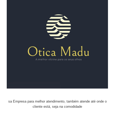
sa Empresa para melhor atendimento, também atende até onde o
cliente está, seja na comodidade