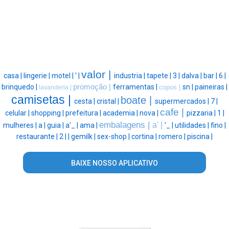
valor |
casa |
lingerie |
motel |
' |
industria |
tapete |
3 |
dalva |
bar |
6 |
brinquedo |
promoção |
ferramentas |
sn |
paineiras |
copos |
lavanderia |
camisetas |
boate |
cesta |
cristal |
supermercados |
7 |
cafe |
celular |
shopping |
prefeitura |
academia |
nova |
pizzaria |
1 |
embalagens |
a' |
mulheres |
a |
guia |
a'_ |
ama |
'_ |
utilidades |
fino |
restaurante |
2 |
|
gemilk |
sex-shop |
cortina |
romero |
piscina |
BAIXE NOSSO APLICATIVO