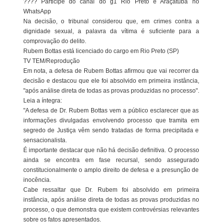
???? Participe do canal do g1 Rio Preto e Araçatuba no
WhatsApp
Na decisão, o tribunal considerou que, em crimes contra a
dignidade sexual, a palavra da vítima é suficiente para a
comprovação do delito.
Rubem Bottas está licenciado do cargo em Rio Preto (SP)
TV TEM/Reprodução
Em nota, a defesa de Rubem Bottas afirmou que vai recorrer da
decisão e destacou que ele foi absolvido em primeira instância,
"após análise direta de todas as provas produzidas no processo".
Leia a íntegra:
"A defesa de Dr. Rubem Bottas vem a público esclarecer que as
informações divulgadas envolvendo processo que tramita em
segredo de Justiça vêm sendo tratadas de forma precipitada e
sensacionalista.
É importante destacar que não há decisão definitiva. O processo
ainda se encontra em fase recursal, sendo assegurado
constitucionalmente o amplo direito de defesa e a presunção de
inocência.
Cabe ressaltar que Dr. Rubem foi absolvido em primeira
instância, após análise direta de todas as provas produzidas no
processo, o que demonstra que existem controvérsias relevantes
sobre os fatos apresentados.