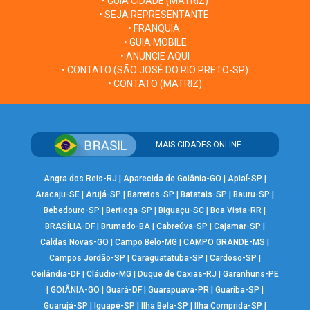
• GUIA CIDADE (MATRIZ)
• SEJA REPRESENTANTE
• FRANQUIA
• GUIA MOBILE
• ANUNCIE AQUI
• CONTATO (SÃO JOSÉ DO RIO PRETO-SP)
• CONTATO (MATRIZ)
MAIS CIDADES ONLINE
Angra dos Reis-RJ
|
Aparecida de Goiânia-GO
|
Apiaí-SP
|
Aracaju-SE
|
Arujá-SP
|
Barretos-SP
|
Batatais-SP
|
Bauru-SP
|
Bebedouro-SP
|
Bertioga-SP
|
Biguaçu-SC
|
Boa Vista-RR
|
BRASÍLIA-DF
|
Brumado-BA
|
Cabreúva-SP
|
Cajamar-SP
|
Caldas Novas-GO
|
Campo Belo-MG
|
CAMPO GRANDE-MS
|
Campos Jordão-SP
|
Caraguatatuba-SP
|
Cardoso-SP
|
Ceilândia-DF
|
Cláudio-MG
|
Duque de Caxias-RJ
|
Garanhuns-PE
|
GOIÂNIA-GO
|
Guará-DF
|
Guarapuava-PR
|
Guariba-SP
|
Guarujá-SP
|
Iguapé-SP
|
Ilha Bela-SP
|
Ilha Comprida-SP
|