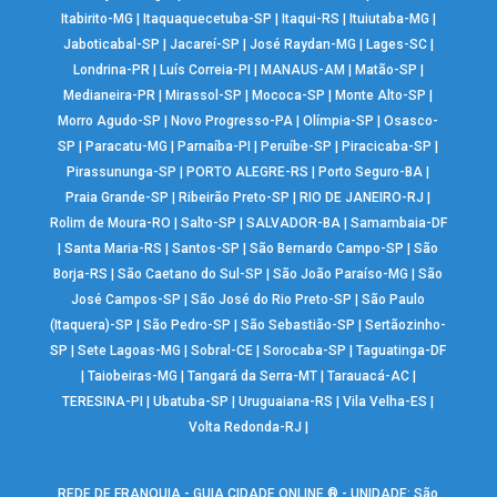
Itabirito-MG
|
Itaquaquecetuba-SP
|
Itaqui-RS
|
Ituiutaba-MG
|
Jaboticabal-SP
|
Jacareí-SP
|
José Raydan-MG
|
Lages-SC
|
Londrina-PR
|
Luís Correia-PI
|
MANAUS-AM
|
Matão-SP
|
Medianeira-PR
|
Mirassol-SP
|
Mococa-SP
|
Monte Alto-SP
|
Morro Agudo-SP
|
Novo Progresso-PA
|
Olímpia-SP
|
Osasco-
SP
|
Paracatu-MG
|
Parnaíba-PI
|
Peruíbe-SP
|
Piracicaba-SP
|
Pirassununga-SP
|
PORTO ALEGRE-RS
|
Porto Seguro-BA
|
Praia Grande-SP
|
Ribeirão Preto-SP
|
RIO DE JANEIRO-RJ
|
Rolim de Moura-RO
|
Salto-SP
|
SALVADOR-BA
|
Samambaia-DF
|
Santa Maria-RS
|
Santos-SP
|
São Bernardo Campo-SP
|
São
Borja-RS
|
São Caetano do Sul-SP
|
São João Paraíso-MG
|
São
José Campos-SP
|
São José do Rio Preto-SP
|
São Paulo
(Itaquera)-SP
|
São Pedro-SP
|
São Sebastião-SP
|
Sertãozinho-
SP
|
Sete Lagoas-MG
|
Sobral-CE
|
Sorocaba-SP
|
Taguatinga-DF
|
Taiobeiras-MG
|
Tangará da Serra-MT
|
Tarauacá-AC
|
TERESINA-PI
|
Ubatuba-SP
|
Uruguaiana-RS
|
Vila Velha-ES
|
Volta Redonda-RJ
|
REDE DE FRANQUIA - GUIA CIDADE ONLINE ® - UNIDADE: São