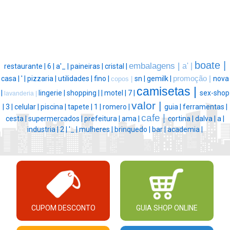
boate |
embalagens |
a' |
restaurante |
6 |
a'_ |
paineiras |
cristal |
casa |
' |
pizzaria |
utilidades |
fino |
sn |
gemilk |
promoção |
nova
copos |
camisetas |
|
lingerie |
shopping |
|
motel |
7 |
sex-shop
lavanderia |
valor |
|
3 |
celular |
piscina |
tapete |
1 |
romero |
guia |
ferramentas |
cafe |
cesta |
supermercados |
prefeitura |
ama |
cortina |
dalva |
a |
industria |
2 |
'_ |
mulheres |
brinquedo |
bar |
academia |
CUPOM DESCONTO
GUIA SHOP ONLINE