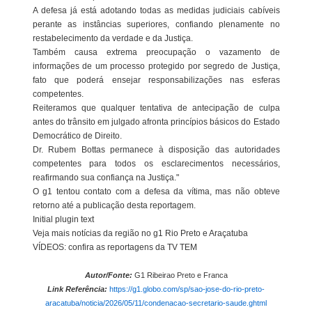
A defesa já está adotando todas as medidas judiciais cabíveis
perante as instâncias superiores, confiando plenamente no
restabelecimento da verdade e da Justiça.
Também causa extrema preocupação o vazamento de
informações de um processo protegido por segredo de Justiça,
fato que poderá ensejar responsabilizações nas esferas
competentes.
Reiteramos que qualquer tentativa de antecipação de culpa
antes do trânsito em julgado afronta princípios básicos do Estado
Democrático de Direito.
Dr. Rubem Bottas permanece à disposição das autoridades
competentes para todos os esclarecimentos necessários,
reafirmando sua confiança na Justiça."
O g1 tentou contato com a defesa da vítima, mas não obteve
retorno até a publicação desta reportagem.
Initial plugin text
Veja mais notícias da região no g1 Rio Preto e Araçatuba
VÍDEOS: confira as reportagens da TV TEM
Autor/Fonte:
G1 Ribeirao Preto e Franca
Link Referência:
https://g1.globo.com/sp/sao-jose-do-rio-preto-
aracatuba/noticia/2026/05/11/condenacao-secretario-saude.ghtml