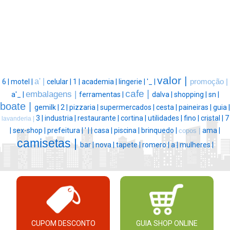
valor |
a' |
6 |
motel |
celular |
1 |
academia |
lingerie |
'_ |
promoção |
cafe |
embalagens |
a'_ |
ferramentas |
dalva |
shopping |
sn |
boate |
gemilk |
2 |
pizzaria |
supermercados |
cesta |
paineiras |
guia |
3 |
industria |
restaurante |
cortina |
utilidades |
fino |
cristal |
7
lavanderia |
|
sex-shop |
prefeitura |
' |
|
casa |
piscina |
brinquedo |
ama |
copos |
camisetas |
bar |
nova |
tapete |
romero |
a |
mulheres |
CUPOM DESCONTO
GUIA SHOP ONLINE