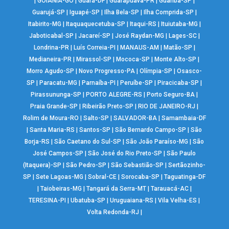
|
GOIÂNIA-GO
|
Guará-DF
|
Guarapuava-PR
|
Guariba-SP
|
Guarujá-SP
|
Iguapé-SP
|
Ilha Bela-SP
|
Ilha Comprida-SP
|
Itabirito-MG
|
Itaquaquecetuba-SP
|
Itaqui-RS
|
Ituiutaba-MG
|
Jaboticabal-SP
|
Jacareí-SP
|
José Raydan-MG
|
Lages-SC
|
Londrina-PR
|
Luís Correia-PI
|
MANAUS-AM
|
Matão-SP
|
Medianeira-PR
|
Mirassol-SP
|
Mococa-SP
|
Monte Alto-SP
|
Morro Agudo-SP
|
Novo Progresso-PA
|
Olímpia-SP
|
Osasco-
SP
|
Paracatu-MG
|
Parnaíba-PI
|
Peruíbe-SP
|
Piracicaba-SP
|
Pirassununga-SP
|
PORTO ALEGRE-RS
|
Porto Seguro-BA
|
Praia Grande-SP
|
Ribeirão Preto-SP
|
RIO DE JANEIRO-RJ
|
Rolim de Moura-RO
|
Salto-SP
|
SALVADOR-BA
|
Samambaia-DF
|
Santa Maria-RS
|
Santos-SP
|
São Bernardo Campo-SP
|
São
Borja-RS
|
São Caetano do Sul-SP
|
São João Paraíso-MG
|
São
José Campos-SP
|
São José do Rio Preto-SP
|
São Paulo
(Itaquera)-SP
|
São Pedro-SP
|
São Sebastião-SP
|
Sertãozinho-
SP
|
Sete Lagoas-MG
|
Sobral-CE
|
Sorocaba-SP
|
Taguatinga-DF
|
Taiobeiras-MG
|
Tangará da Serra-MT
|
Tarauacá-AC
|
TERESINA-PI
|
Ubatuba-SP
|
Uruguaiana-RS
|
Vila Velha-ES
|
Volta Redonda-RJ
|