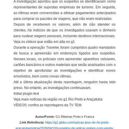
A investigação apontou que os suspeitos se identificavam como
representantes de supostas empresas de turismo. Em seguida,
as vítimas eram convencidas a efetuar pagamentos antecipados
para comprar os pacotes de viagens, que não eram realizadas.
Depois de receberem os valores, além de não atender os
clientes, há indícios de que os investigados usavam o dinheiro
para custear viagens pessoais, incluindo destinos internacionais.
Veja os vídeos que estão em alta no g1
Durante a operação Traveler, foram cumpridos quatro mandados
de busca e apreensão em endereços ligados aos suspeitos.
Nesses locais, os policiais civis apreender aparelhos celulares,
cartões bancários e outros materiais que serão analisados com o
objetivo de aprofundar as investigações e identificar novos
envolvidos, bem como novas vítimas.
Até a última atualização desta reportagem, ninguém havia sido
preso. No entanto, as investigações continuavam.
Initial plugin text
Veja mais notícias da região no g1 Rio Preto e Araçatuba
VÍDEOS: confira as reportagens da TV TEM
Autor/Fonte:
G1 Ribeirao Preto e Franca
Link Referência:
https://g1.globo.com/sp/sao-jose-do-rio-preto-
aracatuba/noticia/2026/04/10/suspeitos-de-aplicar-golpes-com-venda-