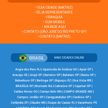
• GUIA CIDADE (MATRIZ)
• SEJA REPRESENTANTE
• FRANQUIA
• GUIA MOBILE
• ANUNCIE AQUI
• CONTATO (SÃO JOSÉ DO RIO PRETO-SP)
• CONTATO (MATRIZ)
MAIS CIDADES ONLINE
Angra dos Reis-RJ
|
Aparecida de Goiânia-GO
|
Apiaí-SP
|
Aracaju-SE
|
Arujá-SP
|
Barretos-SP
|
Batatais-SP
|
Bauru-SP
|
Bebedouro-SP
|
Bertioga-SP
|
Biguaçu-SC
|
Boa Vista-RR
|
BRASÍLIA-DF
|
Brumado-BA
|
Cabreúva-SP
|
Cajamar-SP
|
Caldas Novas-GO
|
Campo Belo-MG
|
CAMPO GRANDE-MS
|
Campos Jordão-SP
|
Caraguatatuba-SP
|
Cardoso-SP
|
Ceilândia-DF
|
Cláudio-MG
|
Duque de Caxias-RJ
|
Garanhuns-PE