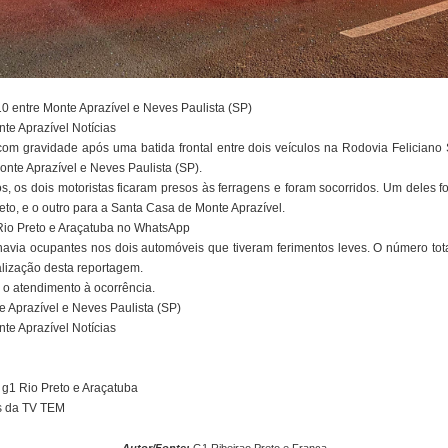
10 entre Monte Aprazível e Neves Paulista (SP)
nte Aprazível Notícias
com gravidade após uma batida frontal entre dois veículos na Rodovia Feliciano
onte Aprazível e Neves Paulista (SP).
 os dois motoristas ficaram presos às ferragens e foram socorridos. Um deles f
to, e o outro para a Santa Casa de Monte Aprazível.
 Rio Preto e Araçatuba no WhatsApp
avia ocupantes nos dois automóveis que tiveram ferimentos leves. O número tota
alização desta reportagem.
te o atendimento à ocorrência.
 Aprazível e Neves Paulista (SP)
nte Aprazível Notícias
o g1 Rio Preto e Araçatuba
ns da TV TEM