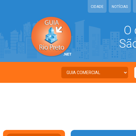
CIDADE
NOTÍCIAS
O 
São 