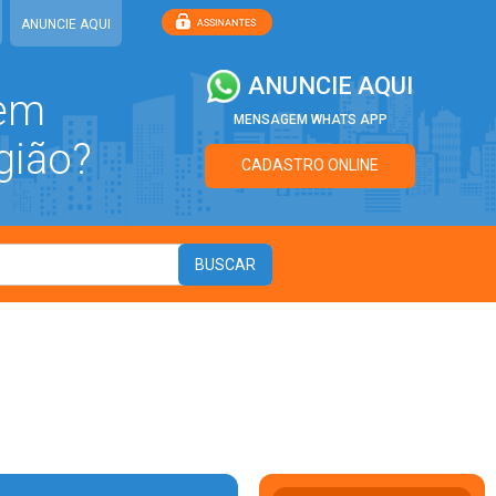
ANUNCIE AQUI
ANUNCIE AQUI
 em
MENSAGEM WHATS APP
gião?
CADASTRO ONLINE