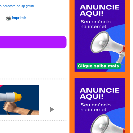
no-noroeste-de-sp.ghtml
Imprimir