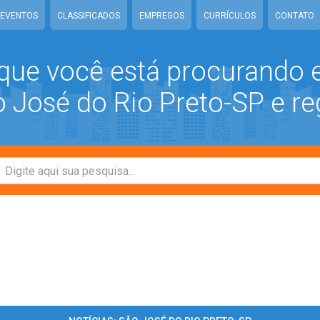
EVENTOS
CLASSIFICADOS
EMPREGOS
CURRÍCULOS
CONTATO
que você está procurando
José do Rio Preto-SP e re