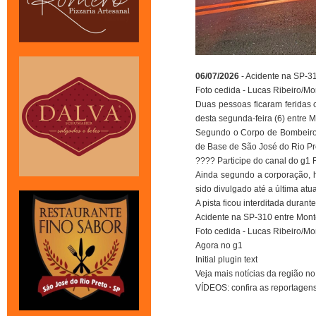
06/07/2026
- Acidente na SP-3
Foto cedida - Lucas Ribeiro/Mo
Duas pessoas ficaram feridas 
desta segunda-feira (6) entre M
Segundo o Corpo de Bombeiros,
de Base de São José do Rio Pre
???? Participe do canal do g1
Ainda segundo a corporação, h
sido divulgado até a última atu
A pista ficou interditada duran
Acidente na SP-310 entre Monte
Foto cedida - Lucas Ribeiro/Mo
Agora no g1
Initial plugin text
Veja mais notícias da região n
VÍDEOS: confira as reportage