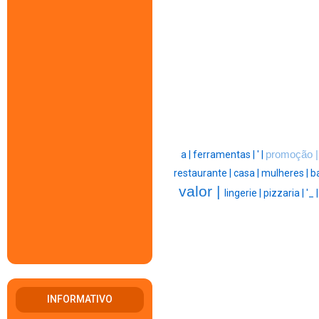
a |
ferramentas |
' |
promoção 
restaurante |
casa |
mulheres |
ba
valor |
lingerie |
pizzaria |
'_ 
INFORMATIVO