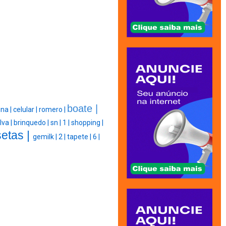
boate |
ina |
celular |
romero |
lva |
brinquedo |
sn |
1 |
shopping |
etas |
gemilk |
2 |
tapete |
6 |