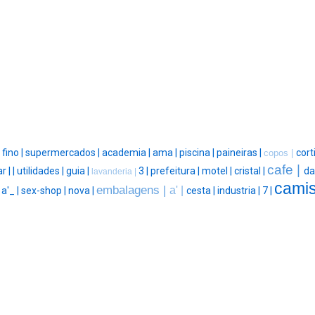
|
fino |
supermercados |
academia |
ama |
piscina |
paineiras |
cort
copos |
cafe |
r |
|
utilidades |
guia |
3 |
prefeitura |
motel |
cristal |
da
lavanderia |
camis
embalagens |
a' |
|
a'_ |
sex-shop |
nova |
cesta |
industria |
7 |