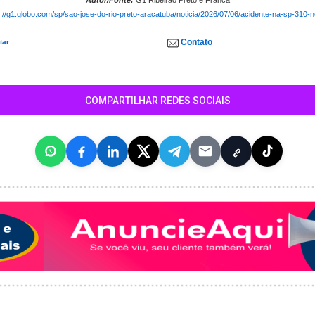
Autor/Fonte:
G1 Ribeirao Preto e Franca
s://g1.globo.com/sp/sao-jose-do-rio-preto-aracatuba/noticia/2026/07/06/acidente-na-sp-310-
Contato
tar
COMPARTILHAR REDES SOCIAIS