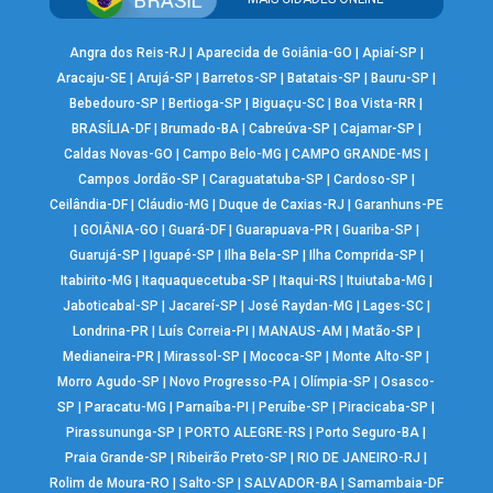
Angra dos Reis-RJ
|
Aparecida de Goiânia-GO
|
Apiaí-SP
|
Aracaju-SE
|
Arujá-SP
|
Barretos-SP
|
Batatais-SP
|
Bauru-SP
|
Bebedouro-SP
|
Bertioga-SP
|
Biguaçu-SC
|
Boa Vista-RR
|
BRASÍLIA-DF
|
Brumado-BA
|
Cabreúva-SP
|
Cajamar-SP
|
Caldas Novas-GO
|
Campo Belo-MG
|
CAMPO GRANDE-MS
|
Campos Jordão-SP
|
Caraguatatuba-SP
|
Cardoso-SP
|
Ceilândia-DF
|
Cláudio-MG
|
Duque de Caxias-RJ
|
Garanhuns-PE
|
GOIÂNIA-GO
|
Guará-DF
|
Guarapuava-PR
|
Guariba-SP
|
Guarujá-SP
|
Iguapé-SP
|
Ilha Bela-SP
|
Ilha Comprida-SP
|
Itabirito-MG
|
Itaquaquecetuba-SP
|
Itaqui-RS
|
Ituiutaba-MG
|
Jaboticabal-SP
|
Jacareí-SP
|
José Raydan-MG
|
Lages-SC
|
Londrina-PR
|
Luís Correia-PI
|
MANAUS-AM
|
Matão-SP
|
Medianeira-PR
|
Mirassol-SP
|
Mococa-SP
|
Monte Alto-SP
|
Morro Agudo-SP
|
Novo Progresso-PA
|
Olímpia-SP
|
Osasco-
SP
|
Paracatu-MG
|
Parnaíba-PI
|
Peruíbe-SP
|
Piracicaba-SP
|
Pirassununga-SP
|
PORTO ALEGRE-RS
|
Porto Seguro-BA
|
Praia Grande-SP
|
Ribeirão Preto-SP
|
RIO DE JANEIRO-RJ
|
Rolim de Moura-RO
|
Salto-SP
|
SALVADOR-BA
|
Samambaia-DF