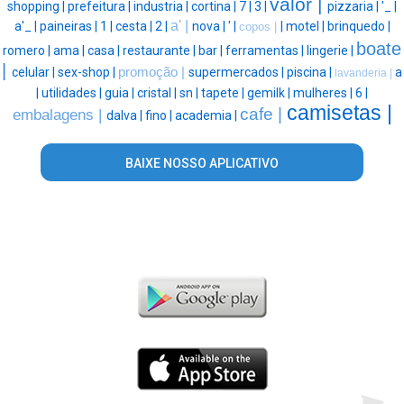
valor |
shopping |
prefeitura |
industria |
cortina |
7 |
3 |
pizzaria |
'_ |
a' |
a'_ |
paineiras |
1 |
cesta |
2 |
nova |
' |
|
motel |
brinquedo |
copos |
boate
romero |
ama |
casa |
restaurante |
bar |
ferramentas |
lingerie |
|
celular |
sex-shop |
promoção |
supermercados |
piscina |
a
lavanderia |
|
utilidades |
guia |
cristal |
sn |
tapete |
gemilk |
mulheres |
6 |
camisetas |
cafe |
embalagens |
dalva |
fino |
academia |
BAIXE NOSSO APLICATIVO