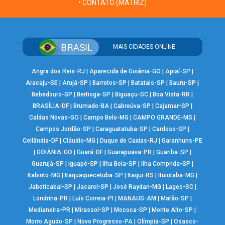
• CONTATO (MATRIZ)
MAIS CIDADES ONLINE
Angra dos Reis-RJ
|
Aparecida de Goiânia-GO
|
Apiaí-SP
|
Aracaju-SE
|
Arujá-SP
|
Barretos-SP
|
Batatais-SP
|
Bauru-SP
|
Bebedouro-SP
|
Bertioga-SP
|
Biguaçu-SC
|
Boa Vista-RR
|
BRASÍLIA-DF
|
Brumado-BA
|
Cabreúva-SP
|
Cajamar-SP
|
Caldas Novas-GO
|
Campo Belo-MG
|
CAMPO GRANDE-MS
|
Campos Jordão-SP
|
Caraguatatuba-SP
|
Cardoso-SP
|
Ceilândia-DF
|
Cláudio-MG
|
Duque de Caxias-RJ
|
Garanhuns-PE
|
GOIÂNIA-GO
|
Guará-DF
|
Guarapuava-PR
|
Guariba-SP
|
Guarujá-SP
|
Iguapé-SP
|
Ilha Bela-SP
|
Ilha Comprida-SP
|
Itabirito-MG
|
Itaquaquecetuba-SP
|
Itaqui-RS
|
Ituiutaba-MG
|
Jaboticabal-SP
|
Jacareí-SP
|
José Raydan-MG
|
Lages-SC
|
Londrina-PR
|
Luís Correia-PI
|
MANAUS-AM
|
Matão-SP
|
Medianeira-PR
|
Mirassol-SP
|
Mococa-SP
|
Monte Alto-SP
|
Morro Agudo-SP
|
Novo Progresso-PA
|
Olímpia-SP
|
Osasco-