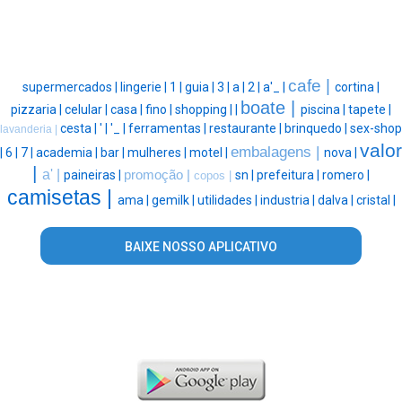
cafe |
supermercados |
lingerie |
1 |
guia |
3 |
a |
2 |
a'_ |
cortina |
boate |
pizzaria |
celular |
casa |
fino |
shopping |
|
piscina |
tapete |
cesta |
' |
'_ |
ferramentas |
restaurante |
brinquedo |
sex-shop
lavanderia |
valor
embalagens |
|
6 |
7 |
academia |
bar |
mulheres |
motel |
nova |
|
a' |
paineiras |
promoção |
sn |
prefeitura |
romero |
copos |
camisetas |
ama |
gemilk |
utilidades |
industria |
dalva |
cristal |
BAIXE NOSSO APLICATIVO