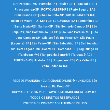
SP
|
Paracatu-MG
|
Parnaíba-PI
|
Peruíbe-SP
|
Piracicaba-SP
|
Pirassununga-SP
|
PORTO ALEGRE-RS
|
Porto Seguro-BA
|
Praia Grande-SP
|
Ribeirão Preto-SP
|
RIO DE JANEIRO-RJ
|
Rolim de Moura-RO
|
Salto-SP
|
SALVADOR-BA
|
Samambaia-DF
|
Santa Maria-RS
|
Santos-SP
|
São Bernardo Campo-SP
|
São
Borja-RS
|
São Caetano do Sul-SP
|
São João Paraíso-MG
|
São
José Campos-SP
|
São José do Rio Preto-SP
|
São Paulo
(Itaquera)-SP
|
São Pedro-SP
|
São Sebastião-SP
|
Sertãozinho-
SP
|
Sete Lagoas-MG
|
Sobral-CE
|
Sorocaba-SP
|
Taguatinga-DF
|
Taiobeiras-MG
|
Tangará da Serra-MT
|
Tarauacá-AC
|
TERESINA-PI
|
Ubatuba-SP
|
Uruguaiana-RS
|
Vila Velha-ES
|
Volta Redonda-RJ
|
REDE DE FRANQUIA - GUIA CIDADE ONLINE ® - UNIDADE: São
José do Rio Preto-SP
COPYRIGHT • 2006-2021 -
WWW.GUIACIDADEONLINE.COM.BR
-
TODOS OS DIREITOS RESERVADOS
POLÍTICA DE PRIVACIDADE E TERMOS DE USO