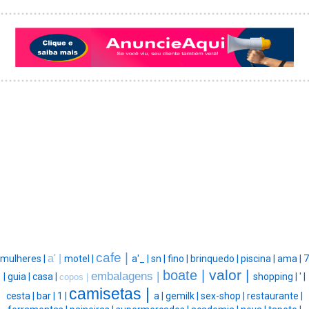
cafe |
a' |
mulheres |
motel |
a'_ |
sn |
fino |
brinquedo |
piscina |
ama |
7
valor |
boate |
embalagens |
|
guia |
casa |
shopping |
' |
copos |
camisetas |
cesta |
bar |
1 |
a |
gemilk |
sex-shop |
restaurante |