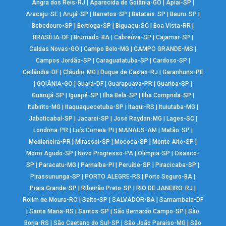
Angra dos Reis-RJ
|
Aparecida de Goiânia-GO
|
Apiaí-SP
|
Aracaju-SE
|
Arujá-SP
|
Barretos-SP
|
Batatais-SP
|
Bauru-SP
|
Bebedouro-SP
|
Bertioga-SP
|
Biguaçu-SC
|
Boa Vista-RR
|
BRASÍLIA-DF
|
Brumado-BA
|
Cabreúva-SP
|
Cajamar-SP
|
Caldas Novas-GO
|
Campo Belo-MG
|
CAMPO GRANDE-MS
|
Campos Jordão-SP
|
Caraguatatuba-SP
|
Cardoso-SP
|
Ceilândia-DF
|
Cláudio-MG
|
Duque de Caxias-RJ
|
Garanhuns-PE
|
GOIÂNIA-GO
|
Guará-DF
|
Guarapuava-PR
|
Guariba-SP
|
Guarujá-SP
|
Iguapé-SP
|
Ilha Bela-SP
|
Ilha Comprida-SP
|
Itabirito-MG
|
Itaquaquecetuba-SP
|
Itaqui-RS
|
Ituiutaba-MG
|
Jaboticabal-SP
|
Jacareí-SP
|
José Raydan-MG
|
Lages-SC
|
Londrina-PR
|
Luís Correia-PI
|
MANAUS-AM
|
Matão-SP
|
Medianeira-PR
|
Mirassol-SP
|
Mococa-SP
|
Monte Alto-SP
|
Morro Agudo-SP
|
Novo Progresso-PA
|
Olímpia-SP
|
Osasco-
SP
|
Paracatu-MG
|
Parnaíba-PI
|
Peruíbe-SP
|
Piracicaba-SP
|
Pirassununga-SP
|
PORTO ALEGRE-RS
|
Porto Seguro-BA
|
Praia Grande-SP
|
Ribeirão Preto-SP
|
RIO DE JANEIRO-RJ
|
Rolim de Moura-RO
|
Salto-SP
|
SALVADOR-BA
|
Samambaia-DF
|
Santa Maria-RS
|
Santos-SP
|
São Bernardo Campo-SP
|
São
Borja-RS
|
São Caetano do Sul-SP
|
São João Paraíso-MG
|
São