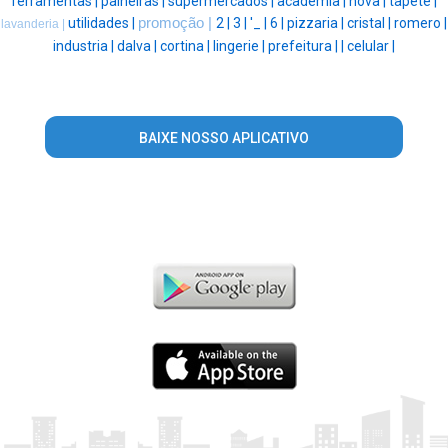
ferramentas |
paineiras |
supermercados |
academia |
nova |
tapete |
utilidades |
promoção |
2 |
3 |
'_ |
6 |
pizzaria |
cristal |
romero |
lavanderia |
industria |
dalva |
cortina |
lingerie |
prefeitura |
|
celular |
BAIXE NOSSO APLICATIVO