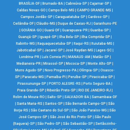
BRASÍLIA-DF
|
Brumado-BA
|
Cabreúva-SP
|
Cajamar-SP
|
Caldas Novas-GO
|
Campo Belo-MG
|
CAMPO GRANDE-MS
|
Campos Jordão-SP
|
Caraguatatuba-SP
|
Cardoso-SP
|
Ceilândia-DF
|
Cláudio-MG
|
Duque de Caxias-RJ
|
Garanhuns-PE
|
GOIÂNIA-GO
|
Guará-DF
|
Guarapuava-PR
|
Guariba-SP
|
Guarujá-SP
|
Iguapé-SP
|
Ilha Bela-SP
|
Ilha Comprida-SP
|
Itabirito-MG
|
Itaquaquecetuba-SP
|
Itaqui-RS
|
Ituiutaba-MG
|
Jaboticabal-SP
|
Jacareí-SP
|
José Raydan-MG
|
Lages-SC
|
Londrina-PR
|
Luís Correia-PI
|
MANAUS-AM
|
Matão-SP
|
Medianeira-PR
|
Mirassol-SP
|
Mococa-SP
|
Monte Alto-SP
|
Morro Agudo-SP
|
Novo Progresso-PA
|
Olímpia-SP
|
Osasco-
SP
|
Paracatu-MG
|
Parnaíba-PI
|
Peruíbe-SP
|
Piracicaba-SP
|
Pirassununga-SP
|
PORTO ALEGRE-RS
|
Porto Seguro-BA
|
Praia Grande-SP
|
Ribeirão Preto-SP
|
RIO DE JANEIRO-RJ
|
Rolim de Moura-RO
|
Salto-SP
|
SALVADOR-BA
|
Samambaia-DF
|
Santa Maria-RS
|
Santos-SP
|
São Bernardo Campo-SP
|
São
Borja-RS
|
São Caetano do Sul-SP
|
São João Paraíso-MG
|
São
José Campos-SP
|
São José do Rio Preto-SP
|
São Paulo
(Itaquera)-SP
|
São Pedro-SP
|
São Sebastião-SP
|
Sertãozinho-