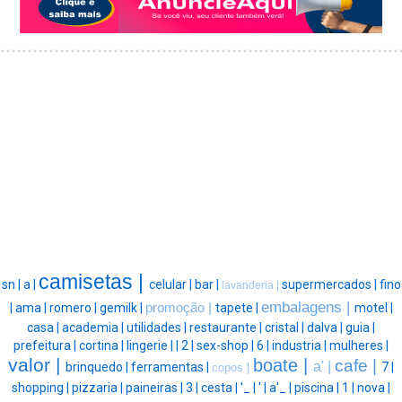
camisetas |
sn |
a |
celular |
bar |
supermercados |
fino
lavanderia |
embalagens |
|
ama |
romero |
gemilk |
promoção |
tapete |
motel |
casa |
academia |
utilidades |
restaurante |
cristal |
dalva |
guia |
prefeitura |
cortina |
lingerie |
|
2 |
sex-shop |
6 |
industria |
mulheres |
valor |
boate |
cafe |
a' |
brinquedo |
ferramentas |
7 |
copos |
shopping |
pizzaria |
paineiras |
3 |
cesta |
'_ |
' |
a'_ |
piscina |
1 |
nova |