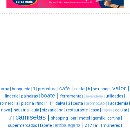
valor |
cafe |
ama |
brinquedo |
1 |
prefeitura |
cristal |
6 |
sex-shop |
boate |
lingerie |
paineiras |
ferramentas |
utilidades |
lavanderia |
romero |
a |
piscina |
fino |
'_ |
' |
dalva |
3 |
cesta |
promoção |
|
academia |
nova |
industria |
guia |
pizzaria |
sn |
restaurante |
casa |
celular |
copos |
camisetas |
a' |
shopping |
bar |
motel |
gemilk |
cortina |
embalagens |
supermercados |
tapete |
2 |
7 |
a'_ |
mulheres |