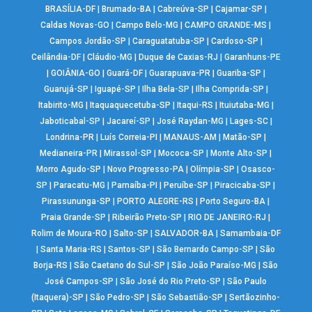
BRASÍLIA-DF
|
Brumado-BA
|
Cabreúva-SP
|
Cajamar-SP
|
Caldas Novas-GO
|
Campo Belo-MG
|
CAMPO GRANDE-MS
|
Campos Jordão-SP
|
Caraguatatuba-SP
|
Cardoso-SP
|
Ceilândia-DF
|
Cláudio-MG
|
Duque de Caxias-RJ
|
Garanhuns-PE
|
GOIÂNIA-GO
|
Guará-DF
|
Guarapuava-PR
|
Guariba-SP
|
Guarujá-SP
|
Iguapé-SP
|
Ilha Bela-SP
|
Ilha Comprida-SP
|
Itabirito-MG
|
Itaquaquecetuba-SP
|
Itaqui-RS
|
Ituiutaba-MG
|
Jaboticabal-SP
|
Jacareí-SP
|
José Raydan-MG
|
Lages-SC
|
Londrina-PR
|
Luís Correia-PI
|
MANAUS-AM
|
Matão-SP
|
Medianeira-PR
|
Mirassol-SP
|
Mococa-SP
|
Monte Alto-SP
|
Morro Agudo-SP
|
Novo Progresso-PA
|
Olímpia-SP
|
Osasco-
SP
|
Paracatu-MG
|
Parnaíba-PI
|
Peruíbe-SP
|
Piracicaba-SP
|
Pirassununga-SP
|
PORTO ALEGRE-RS
|
Porto Seguro-BA
|
Praia Grande-SP
|
Ribeirão Preto-SP
|
RIO DE JANEIRO-RJ
|
Rolim de Moura-RO
|
Salto-SP
|
SALVADOR-BA
|
Samambaia-DF
|
Santa Maria-RS
|
Santos-SP
|
São Bernardo Campo-SP
|
São
Borja-RS
|
São Caetano do Sul-SP
|
São João Paraíso-MG
|
São
José Campos-SP
|
São José do Rio Preto-SP
|
São Paulo
(Itaquera)-SP
|
São Pedro-SP
|
São Sebastião-SP
|
Sertãozinho-