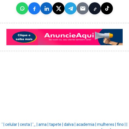
' |
celular |
cesta |
'_ |
ama |
tapete |
dalva |
academia |
mulheres |
fino |
|