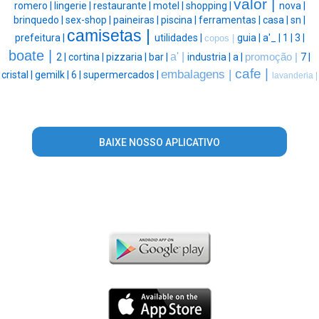
valor |
romero |
lingerie |
restaurante |
motel |
shopping |
nova |
brinquedo |
sex-shop |
paineiras |
piscina |
ferramentas |
casa |
sn |
camisetas |
prefeitura |
utilidades |
guia |
a'_ |
1 |
3 |
copos |
boate |
a' |
2 |
cortina |
pizzaria |
bar |
industria |
a |
promoção |
7 |
cafe |
embalagens |
cristal |
gemilk |
6 |
supermercados |
lavanderia |
BAIXE NOSSO APLICATIVO