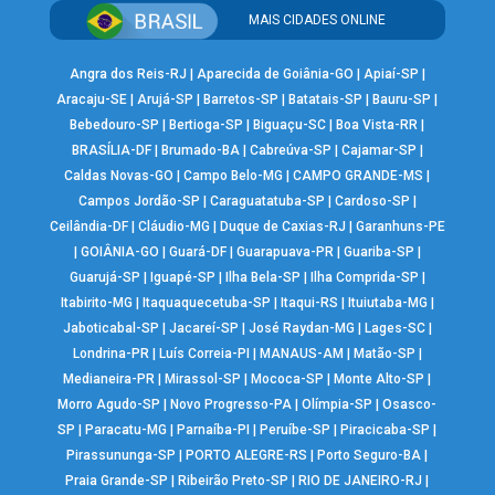
MAIS CIDADES ONLINE
Angra dos Reis-RJ
|
Aparecida de Goiânia-GO
|
Apiaí-SP
|
Aracaju-SE
|
Arujá-SP
|
Barretos-SP
|
Batatais-SP
|
Bauru-SP
|
Bebedouro-SP
|
Bertioga-SP
|
Biguaçu-SC
|
Boa Vista-RR
|
BRASÍLIA-DF
|
Brumado-BA
|
Cabreúva-SP
|
Cajamar-SP
|
Caldas Novas-GO
|
Campo Belo-MG
|
CAMPO GRANDE-MS
|
Campos Jordão-SP
|
Caraguatatuba-SP
|
Cardoso-SP
|
Ceilândia-DF
|
Cláudio-MG
|
Duque de Caxias-RJ
|
Garanhuns-PE
|
GOIÂNIA-GO
|
Guará-DF
|
Guarapuava-PR
|
Guariba-SP
|
Guarujá-SP
|
Iguapé-SP
|
Ilha Bela-SP
|
Ilha Comprida-SP
|
Itabirito-MG
|
Itaquaquecetuba-SP
|
Itaqui-RS
|
Ituiutaba-MG
|
Jaboticabal-SP
|
Jacareí-SP
|
José Raydan-MG
|
Lages-SC
|
Londrina-PR
|
Luís Correia-PI
|
MANAUS-AM
|
Matão-SP
|
Medianeira-PR
|
Mirassol-SP
|
Mococa-SP
|
Monte Alto-SP
|
Morro Agudo-SP
|
Novo Progresso-PA
|
Olímpia-SP
|
Osasco-
SP
|
Paracatu-MG
|
Parnaíba-PI
|
Peruíbe-SP
|
Piracicaba-SP
|
Pirassununga-SP
|
PORTO ALEGRE-RS
|
Porto Seguro-BA
|
Praia Grande-SP
|
Ribeirão Preto-SP
|
RIO DE JANEIRO-RJ
|