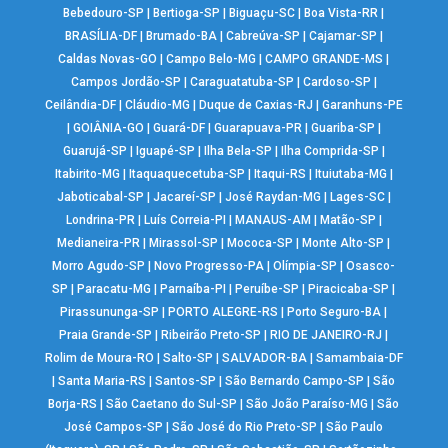
Bebedouro-SP
|
Bertioga-SP
|
Biguaçu-SC
|
Boa Vista-RR
|
BRASÍLIA-DF
|
Brumado-BA
|
Cabreúva-SP
|
Cajamar-SP
|
Caldas Novas-GO
|
Campo Belo-MG
|
CAMPO GRANDE-MS
|
Campos Jordão-SP
|
Caraguatatuba-SP
|
Cardoso-SP
|
Ceilândia-DF
|
Cláudio-MG
|
Duque de Caxias-RJ
|
Garanhuns-PE
|
GOIÂNIA-GO
|
Guará-DF
|
Guarapuava-PR
|
Guariba-SP
|
Guarujá-SP
|
Iguapé-SP
|
Ilha Bela-SP
|
Ilha Comprida-SP
|
Itabirito-MG
|
Itaquaquecetuba-SP
|
Itaqui-RS
|
Ituiutaba-MG
|
Jaboticabal-SP
|
Jacareí-SP
|
José Raydan-MG
|
Lages-SC
|
Londrina-PR
|
Luís Correia-PI
|
MANAUS-AM
|
Matão-SP
|
Medianeira-PR
|
Mirassol-SP
|
Mococa-SP
|
Monte Alto-SP
|
Morro Agudo-SP
|
Novo Progresso-PA
|
Olímpia-SP
|
Osasco-
SP
|
Paracatu-MG
|
Parnaíba-PI
|
Peruíbe-SP
|
Piracicaba-SP
|
Pirassununga-SP
|
PORTO ALEGRE-RS
|
Porto Seguro-BA
|
Praia Grande-SP
|
Ribeirão Preto-SP
|
RIO DE JANEIRO-RJ
|
Rolim de Moura-RO
|
Salto-SP
|
SALVADOR-BA
|
Samambaia-DF
|
Santa Maria-RS
|
Santos-SP
|
São Bernardo Campo-SP
|
São
Borja-RS
|
São Caetano do Sul-SP
|
São João Paraíso-MG
|
São
José Campos-SP
|
São José do Rio Preto-SP
|
São Paulo