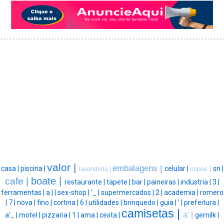
valor |
embalagens |
casa |
piscina |
celular |
sn |
copos |
lavanderia |
boate |
cafe |
restaurante |
tapete |
bar |
paineiras |
industria |
3 |
ferramentas |
a |
|
sex-shop |
'_ |
supermercados |
2 |
academia |
romero
|
7 |
nova |
fino |
cortina |
6 |
utilidades |
brinquedo |
guia |
' |
prefeitura |
camisetas |
a' |
a'_ |
motel |
pizzaria |
1 |
ama |
cesta |
gemilk |