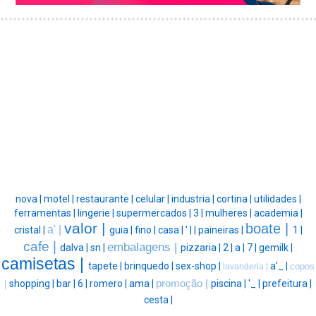
nova |
motel |
restaurante |
celular |
industria |
cortina |
utilidades |
ferramentas |
lingerie |
supermercados |
3 |
mulheres |
academia |
valor |
boate |
a' |
cristal |
guia |
fino |
casa |
' |
|
paineiras |
1 |
cafe |
embalagens |
dalva |
sn |
pizzaria |
2 |
a |
7 |
gemilk |
camisetas |
tapete |
brinquedo |
sex-shop |
a'_ |
copos
lavanderia |
shopping |
bar |
6 |
romero |
ama |
promoção |
piscina |
'_ |
prefeitura |
|
cesta |