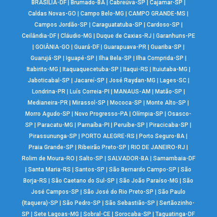
BRASÍLIA-DF
|
Brumado-BA
|
Cabreúva-SP
|
Cajamar-SP
|
Caldas Novas-GO
|
Campo Belo-MG
|
CAMPO GRANDE-MS
|
Campos Jordão-SP
|
Caraguatatuba-SP
|
Cardoso-SP
|
Ceilândia-DF
|
Cláudio-MG
|
Duque de Caxias-RJ
|
Garanhuns-PE
|
GOIÂNIA-GO
|
Guará-DF
|
Guarapuava-PR
|
Guariba-SP
|
Guarujá-SP
|
Iguapé-SP
|
Ilha Bela-SP
|
Ilha Comprida-SP
|
Itabirito-MG
|
Itaquaquecetuba-SP
|
Itaqui-RS
|
Ituiutaba-MG
|
Jaboticabal-SP
|
Jacareí-SP
|
José Raydan-MG
|
Lages-SC
|
Londrina-PR
|
Luís Correia-PI
|
MANAUS-AM
|
Matão-SP
|
Medianeira-PR
|
Mirassol-SP
|
Mococa-SP
|
Monte Alto-SP
|
Morro Agudo-SP
|
Novo Progresso-PA
|
Olímpia-SP
|
Osasco-
SP
|
Paracatu-MG
|
Parnaíba-PI
|
Peruíbe-SP
|
Piracicaba-SP
|
Pirassununga-SP
|
PORTO ALEGRE-RS
|
Porto Seguro-BA
|
Praia Grande-SP
|
Ribeirão Preto-SP
|
RIO DE JANEIRO-RJ
|
Rolim de Moura-RO
|
Salto-SP
|
SALVADOR-BA
|
Samambaia-DF
|
Santa Maria-RS
|
Santos-SP
|
São Bernardo Campo-SP
|
São
Borja-RS
|
São Caetano do Sul-SP
|
São João Paraíso-MG
|
São
José Campos-SP
|
São José do Rio Preto-SP
|
São Paulo
(Itaquera)-SP
|
São Pedro-SP
|
São Sebastião-SP
|
Sertãozinho-
SP
|
Sete Lagoas-MG
|
Sobral-CE
|
Sorocaba-SP
|
Taguatinga-DF