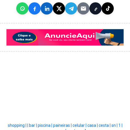
shopping |
|
bar |
piscina |
paineiras |
celular |
casa |
cesta |
sn |
1 |