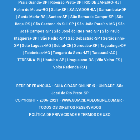
Praia Grande-SP
|
Ribeirão Preto-SP
|
RIO DE JANEIRO-RJ
|
Rolim de Moura-RO
|
Salto-SP
|
SALVADOR-BA
|
Samambaia-DF
|
Santa Maria-RS
|
Santos-SP
|
São Bernardo Campo-SP
|
São
Borja-RS
|
São Caetano do Sul-SP
|
São João Paraíso-MG
|
São
José Campos-SP
|
São José do Rio Preto-SP
|
São Paulo
(Itaquera)-SP
|
São Pedro-SP
|
São Sebastião-SP
|
Sertãozinho-
SP
|
Sete Lagoas-MG
|
Sobral-CE
|
Sorocaba-SP
|
Taguatinga-DF
|
Taiobeiras-MG
|
Tangará da Serra-MT
|
Tarauacá-AC
|
TERESINA-PI
|
Ubatuba-SP
|
Uruguaiana-RS
|
Vila Velha-ES
|
Volta Redonda-RJ
|
REDE DE FRANQUIA - GUIA CIDADE ONLINE ® - UNIDADE: São
José do Rio Preto-SP
COPYRIGHT • 2006-2021 -
WWW.GUIACIDADEONLINE.COM.BR
-
TODOS OS DIREITOS RESERVADOS
POLÍTICA DE PRIVACIDADE E TERMOS DE USO