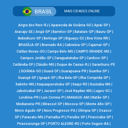
MAIS CIDADES ONLINE
Angra dos Reis-RJ
|
Aparecida de Goiânia-GO
|
Apiaí-SP
|
Aracaju-SE
|
Arujá-SP
|
Barretos-SP
|
Batatais-SP
|
Bauru-SP
|
Bebedouro-SP
|
Bertioga-SP
|
Biguaçu-SC
|
Boa Vista-RR
|
BRASÍLIA-DF
|
Brumado-BA
|
Cabreúva-SP
|
Cajamar-SP
|
Caldas Novas-GO
|
Campo Belo-MG
|
CAMPO GRANDE-MS
|
Campos Jordão-SP
|
Caraguatatuba-SP
|
Cardoso-SP
|
Ceilândia-DF
|
Cláudio-MG
|
Duque de Caxias-RJ
|
Garanhuns-PE
|
GOIÂNIA-GO
|
Guará-DF
|
Guarapuava-PR
|
Guariba-SP
|
Guarujá-SP
|
Iguapé-SP
|
Ilha Bela-SP
|
Ilha Comprida-SP
|
Itabirito-MG
|
Itaquaquecetuba-SP
|
Itaqui-RS
|
Ituiutaba-MG
|
Jaboticabal-SP
|
Jacareí-SP
|
José Raydan-MG
|
Lages-SC
|
Londrina-PR
|
Luís Correia-PI
|
MANAUS-AM
|
Matão-SP
|
Medianeira-PR
|
Mirassol-SP
|
Mococa-SP
|
Monte Alto-SP
|
Morro Agudo-SP
|
Novo Progresso-PA
|
Olímpia-SP
|
Osasco-
SP
|
Paracatu-MG
|
Parnaíba-PI
|
Peruíbe-SP
|
Piracicaba-SP
|
Pirassununga-SP
|
PORTO ALEGRE-RS
|
Porto Seguro-BA
|