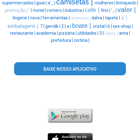
camisetas |
supermercados |
guia |
a'_ |
mulheres |
brinquedo |
valor |
cafe |
promoção |
' |
motel |
romero |
industria |
fino |
'_ |
a' |
lingerie |
nova |
ferramentas |
dalva |
tapete |
lavanderia |
boate |
embalagens |
7 |
gemilk |
2 |
a |
cristal |
6 |
sex-shop |
restaurante |
academia |
pizzaria |
utilidades |
3 |
ama |
copos |
prefeitura |
cortina |
BAIXE NOSSO APLICATIVO