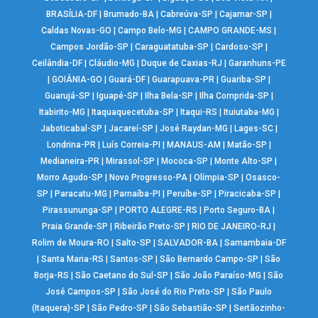
BRASÍLIA-DF
|
Brumado-BA
|
Cabreúva-SP
|
Cajamar-SP
|
Caldas Novas-GO
|
Campo Belo-MG
|
CAMPO GRANDE-MS
|
Campos Jordão-SP
|
Caraguatatuba-SP
|
Cardoso-SP
|
Ceilândia-DF
|
Cláudio-MG
|
Duque de Caxias-RJ
|
Garanhuns-PE
|
GOIÂNIA-GO
|
Guará-DF
|
Guarapuava-PR
|
Guariba-SP
|
Guarujá-SP
|
Iguapé-SP
|
Ilha Bela-SP
|
Ilha Comprida-SP
|
Itabirito-MG
|
Itaquaquecetuba-SP
|
Itaqui-RS
|
Ituiutaba-MG
|
Jaboticabal-SP
|
Jacareí-SP
|
José Raydan-MG
|
Lages-SC
|
Londrina-PR
|
Luís Correia-PI
|
MANAUS-AM
|
Matão-SP
|
Medianeira-PR
|
Mirassol-SP
|
Mococa-SP
|
Monte Alto-SP
|
Morro Agudo-SP
|
Novo Progresso-PA
|
Olímpia-SP
|
Osasco-
SP
|
Paracatu-MG
|
Parnaíba-PI
|
Peruíbe-SP
|
Piracicaba-SP
|
Pirassununga-SP
|
PORTO ALEGRE-RS
|
Porto Seguro-BA
|
Praia Grande-SP
|
Ribeirão Preto-SP
|
RIO DE JANEIRO-RJ
|
Rolim de Moura-RO
|
Salto-SP
|
SALVADOR-BA
|
Samambaia-DF
|
Santa Maria-RS
|
Santos-SP
|
São Bernardo Campo-SP
|
São
Borja-RS
|
São Caetano do Sul-SP
|
São João Paraíso-MG
|
São
José Campos-SP
|
São José do Rio Preto-SP
|
São Paulo
(Itaquera)-SP
|
São Pedro-SP
|
São Sebastião-SP
|
Sertãozinho-