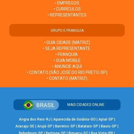
• EMPREGOS
• CURRÍCULOS
• REPRESENTANTES
GRUPO E FRANQUIA
• GUIA CIDADE (MATRIZ)
• SEJA REPRESENTANTE
• FRANQUIA
• GUIA MOBILE
• ANUNCIE AQUI
• CONTATO (SÃO JOSÉ DO RIO PRETO-SP)
• CONTATO (MATRIZ)
MAIS CIDADES ONLINE
Angra dos Reis-RJ
|
Aparecida de Goiânia-GO
|
Apiaí-SP
|
Aracaju-SE
|
Arujá-SP
|
Barretos-SP
|
Batatais-SP
|
Bauru-SP
|
Bebedouro-SP
|
Bertioga-SP
|
Biguaçu-SC
|
Boa Vista-RR
|