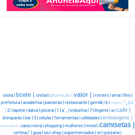
valor |
boate |
cesta |
cristal |
promoção |
|
romero |
ama |
fino |
a'
prefeitura |
academia |
paineiras |
restaurante |
gemilk |
6 |
'_ |
copos |
cafe |
|
2 |
tapete |
dalva |
piscina |
1 |
a'_ |
industria |
7 |
lingerie |
a |
embalagens |
brinquedo |
bar |
3 |
celular |
ferramentas |
utilidades |
camisetas |
casa |
nova |
shopping |
mulheres |
motel |
lavanderia |
cortina |
' |
guia |
sex-shop |
supermercados |
sn |
pizzaria |