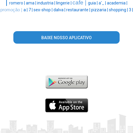
|
cafe |
romero |
ama |
industria |
lingerie |
guia |
a'_ |
academia |
promoção |
a |
7 |
sex-shop |
dalva |
restaurante |
pizzaria |
shopping |
3 |
BAIXE NOSSO APLICATIVO