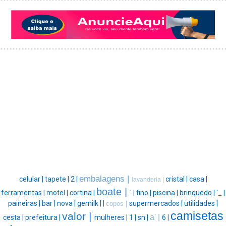
embalagens |
celular |
tapete |
2 |
cristal |
casa |
lavanderia |
boate |
ferramentas |
motel |
cortina |
' |
fino |
piscina |
brinquedo |
'_ |
paineiras |
bar |
nova |
gemilk |
|
supermercados |
utilidades |
copos |
camisetas
valor |
a' |
cesta |
prefeitura |
mulheres |
1 |
sn |
6 |