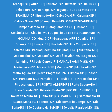
Aracaju-SE
|
Arujá-SP
|
Barretos-SP
|
Batatais-SP
|
Bauru-SP
|
Bebedouro-SP
|
Bertioga-SP
|
Biguaçu-SC
|
Boa Vista-RR
|
BRASÍLIA-DF
|
Brumado-BA
|
Cabreúva-SP
|
Cajamar-SP
|
Caldas Novas-GO
|
Campo Belo-MG
|
CAMPO GRANDE-MS
|
Campos Jordão-SP
|
Caraguatatuba-SP
|
Cardoso-SP
|
Ceilândia-DF
|
Cláudio-MG
|
Duque de Caxias-RJ
|
Garanhuns-PE
|
GOIÂNIA-GO
|
Guará-DF
|
Guarapuava-PR
|
Guariba-SP
|
Guarujá-SP
|
Iguapé-SP
|
Ilha Bela-SP
|
Ilha Comprida-SP
|
Itabirito-MG
|
Itaquaquecetuba-SP
|
Itaqui-RS
|
Ituiutaba-MG
|
Jaboticabal-SP
|
Jacareí-SP
|
José Raydan-MG
|
Lages-SC
|
Londrina-PR
|
Luís Correia-PI
|
MANAUS-AM
|
Matão-SP
|
Medianeira-PR
|
Mirassol-SP
|
Mococa-SP
|
Monte Alto-SP
|
Morro Agudo-SP
|
Novo Progresso-PA
|
Olímpia-SP
|
Osasco-
SP
|
Paracatu-MG
|
Parnaíba-PI
|
Peruíbe-SP
|
Piracicaba-SP
|
Pirassununga-SP
|
PORTO ALEGRE-RS
|
Porto Seguro-BA
|
Praia Grande-SP
|
Ribeirão Preto-SP
|
RIO DE JANEIRO-RJ
|
Rolim de Moura-RO
|
Salto-SP
|
SALVADOR-BA
|
Samambaia-DF
|
Santa Maria-RS
|
Santos-SP
|
São Bernardo Campo-SP
|
São
Borja-RS
|
São Caetano do Sul-SP
|
São João Paraíso-MG
|
São