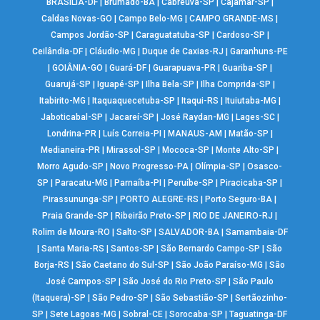
BRASÍLIA-DF
|
Brumado-BA
|
Cabreúva-SP
|
Cajamar-SP
|
Caldas Novas-GO
|
Campo Belo-MG
|
CAMPO GRANDE-MS
|
Campos Jordão-SP
|
Caraguatatuba-SP
|
Cardoso-SP
|
Ceilândia-DF
|
Cláudio-MG
|
Duque de Caxias-RJ
|
Garanhuns-PE
|
GOIÂNIA-GO
|
Guará-DF
|
Guarapuava-PR
|
Guariba-SP
|
Guarujá-SP
|
Iguapé-SP
|
Ilha Bela-SP
|
Ilha Comprida-SP
|
Itabirito-MG
|
Itaquaquecetuba-SP
|
Itaqui-RS
|
Ituiutaba-MG
|
Jaboticabal-SP
|
Jacareí-SP
|
José Raydan-MG
|
Lages-SC
|
Londrina-PR
|
Luís Correia-PI
|
MANAUS-AM
|
Matão-SP
|
Medianeira-PR
|
Mirassol-SP
|
Mococa-SP
|
Monte Alto-SP
|
Morro Agudo-SP
|
Novo Progresso-PA
|
Olímpia-SP
|
Osasco-
SP
|
Paracatu-MG
|
Parnaíba-PI
|
Peruíbe-SP
|
Piracicaba-SP
|
Pirassununga-SP
|
PORTO ALEGRE-RS
|
Porto Seguro-BA
|
Praia Grande-SP
|
Ribeirão Preto-SP
|
RIO DE JANEIRO-RJ
|
Rolim de Moura-RO
|
Salto-SP
|
SALVADOR-BA
|
Samambaia-DF
|
Santa Maria-RS
|
Santos-SP
|
São Bernardo Campo-SP
|
São
Borja-RS
|
São Caetano do Sul-SP
|
São João Paraíso-MG
|
São
José Campos-SP
|
São José do Rio Preto-SP
|
São Paulo
(Itaquera)-SP
|
São Pedro-SP
|
São Sebastião-SP
|
Sertãozinho-
SP
|
Sete Lagoas-MG
|
Sobral-CE
|
Sorocaba-SP
|
Taguatinga-DF