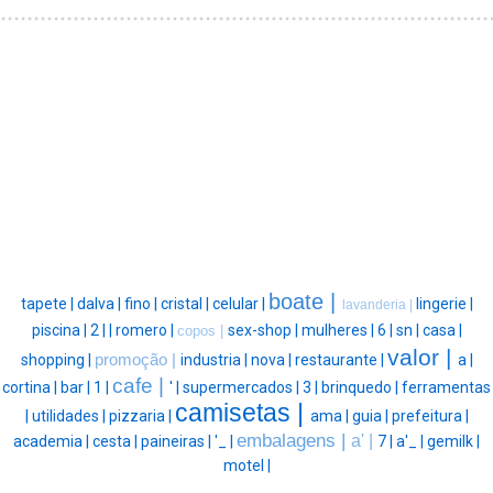
boate |
tapete |
dalva |
fino |
cristal |
celular |
lingerie |
lavanderia |
piscina |
2 |
|
romero |
sex-shop |
mulheres |
6 |
sn |
casa |
copos |
valor |
shopping |
promoção |
industria |
nova |
restaurante |
a |
cafe |
cortina |
bar |
1 |
' |
supermercados |
3 |
brinquedo |
ferramentas
camisetas |
|
utilidades |
pizzaria |
ama |
guia |
prefeitura |
embalagens |
a' |
academia |
cesta |
paineiras |
'_ |
7 |
a'_ |
gemilk |
motel |