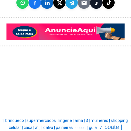
' |
brinquedo |
supermercados |
lingerie |
ama |
3 |
mulheres |
shopping |
boate |
celular |
casa |
a'_ |
dalva |
paineiras |
guia |
7 |
copos |