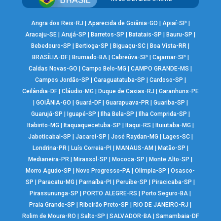
Angra dos Reis-RJ
|
Aparecida de Goiânia-GO
|
Apiaí-SP
|
Aracaju-SE
|
Arujá-SP
|
Barretos-SP
|
Batatais-SP
|
Bauru-SP
|
Bebedouro-SP
|
Bertioga-SP
|
Biguaçu-SC
|
Boa Vista-RR
|
BRASÍLIA-DF
|
Brumado-BA
|
Cabreúva-SP
|
Cajamar-SP
|
Caldas Novas-GO
|
Campo Belo-MG
|
CAMPO GRANDE-MS
|
Campos Jordão-SP
|
Caraguatatuba-SP
|
Cardoso-SP
|
Ceilândia-DF
|
Cláudio-MG
|
Duque de Caxias-RJ
|
Garanhuns-PE
|
GOIÂNIA-GO
|
Guará-DF
|
Guarapuava-PR
|
Guariba-SP
|
Guarujá-SP
|
Iguapé-SP
|
Ilha Bela-SP
|
Ilha Comprida-SP
|
Itabirito-MG
|
Itaquaquecetuba-SP
|
Itaqui-RS
|
Ituiutaba-MG
|
Jaboticabal-SP
|
Jacareí-SP
|
José Raydan-MG
|
Lages-SC
|
Londrina-PR
|
Luís Correia-PI
|
MANAUS-AM
|
Matão-SP
|
Medianeira-PR
|
Mirassol-SP
|
Mococa-SP
|
Monte Alto-SP
|
Morro Agudo-SP
|
Novo Progresso-PA
|
Olímpia-SP
|
Osasco-
SP
|
Paracatu-MG
|
Parnaíba-PI
|
Peruíbe-SP
|
Piracicaba-SP
|
Pirassununga-SP
|
PORTO ALEGRE-RS
|
Porto Seguro-BA
|
Praia Grande-SP
|
Ribeirão Preto-SP
|
RIO DE JANEIRO-RJ
|
Rolim de Moura-RO
|
Salto-SP
|
SALVADOR-BA
|
Samambaia-DF