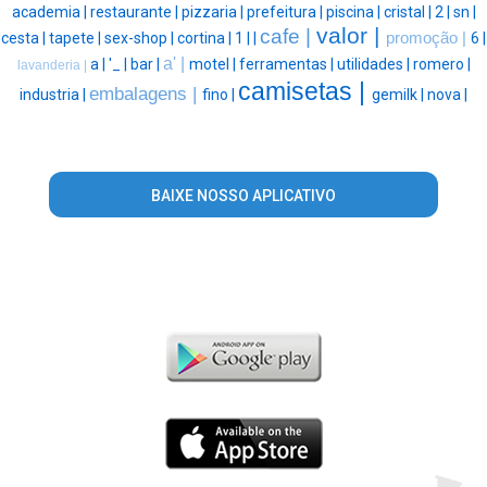
academia |
restaurante |
pizzaria |
prefeitura |
piscina |
cristal |
2 |
sn |
valor |
cafe |
cesta |
tapete |
sex-shop |
cortina |
1 |
|
promoção |
6 |
a' |
a |
'_ |
bar |
motel |
ferramentas |
utilidades |
romero |
lavanderia |
camisetas |
embalagens |
industria |
fino |
gemilk |
nova |
BAIXE NOSSO APLICATIVO