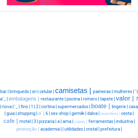
camisetas |
bar |
brinquedo |
sn |
celular |
paineiras |
mulheres |
' |
valor |
embalagens |
a'_ |
restaurante |
piscina |
romero |
tapete |
7
boate |
|
nova |
'_ |
fino |
1 |
2 |
cortina |
supermercados |
lingerie |
casa
a' |
|
guia |
shopping |
6 |
sex-shop |
gemilk |
dalva |
cesta |
lavanderia |
cafe |
motel |
3 |
pizzaria |
a |
ama |
ferramentas |
industria |
copos |
promoção |
academia |
|
utilidades |
cristal |
prefeitura |