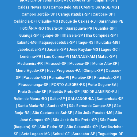
BRASÍLIA-DF
|
Brumado-BA
|
Cabreúva-SP
|
Cajamar-SP
|
Caldas Novas-GO
|
Campo Belo-MG
|
CAMPO GRANDE-MS
|
Campos Jordão-SP
|
Caraguatatuba-SP
|
Cardoso-SP
|
Ceilândia-DF
|
Cláudio-MG
|
Duque de Caxias-RJ
|
Garanhuns-PE
|
GOIÂNIA-GO
|
Guará-DF
|
Guarapuava-PR
|
Guariba-SP
|
Guarujá-SP
|
Iguapé-SP
|
Ilha Bela-SP
|
Ilha Comprida-SP
|
Itabirito-MG
|
Itaquaquecetuba-SP
|
Itaqui-RS
|
Ituiutaba-MG
|
Jaboticabal-SP
|
Jacareí-SP
|
José Raydan-MG
|
Lages-SC
|
Londrina-PR
|
Luís Correia-PI
|
MANAUS-AM
|
Matão-SP
|
Medianeira-PR
|
Mirassol-SP
|
Mococa-SP
|
Monte Alto-SP
|
Morro Agudo-SP
|
Novo Progresso-PA
|
Olímpia-SP
|
Osasco-
SP
|
Paracatu-MG
|
Parnaíba-PI
|
Peruíbe-SP
|
Piracicaba-SP
|
Pirassununga-SP
|
PORTO ALEGRE-RS
|
Porto Seguro-BA
|
Praia Grande-SP
|
Ribeirão Preto-SP
|
RIO DE JANEIRO-RJ
|
Rolim de Moura-RO
|
Salto-SP
|
SALVADOR-BA
|
Samambaia-DF
|
Santa Maria-RS
|
Santos-SP
|
São Bernardo Campo-SP
|
São
Borja-RS
|
São Caetano do Sul-SP
|
São João Paraíso-MG
|
São
José Campos-SP
|
São José do Rio Preto-SP
|
São Paulo
(Itaquera)-SP
|
São Pedro-SP
|
São Sebastião-SP
|
Sertãozinho-
SP
|
Sete Lagoas-MG
|
Sobral-CE
|
Sorocaba-SP
|
Taguatinga-DF