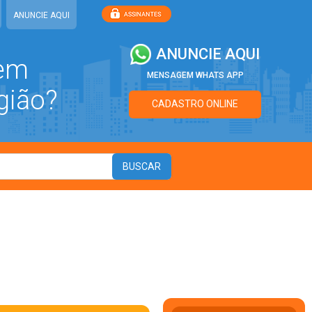
ANUNCIE AQUI
ANUNCIE AQUI
 em
MENSAGEM WHATS APP
gião?
CADASTRO ONLINE