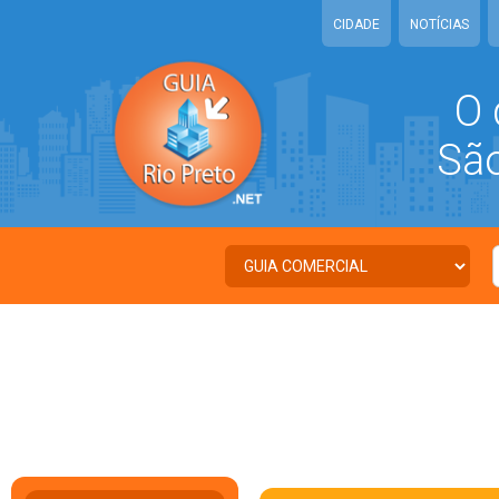
CIDADE
NOTÍCIAS
O 
São 