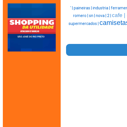
' |
paineiras |
industria |
ferramen
cafe |
romero |
sn |
nova |
2 |
camiseta
supermercados |