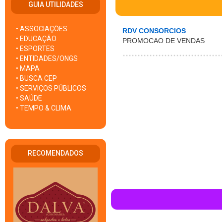
GUIA UTILIDADES
• ASSOCIAÇÕES
RDV CONSORCIOS
• EDUCAÇÃO
PROMOCAO DE VENDAS
• ESPORTES
• ENTIDADES/ONGS
• MAPA
• BUSCA CEP
• SERVIÇOS PÚBLICOS
• SAÚDE
• TEMPO & CLIMA
RECOMENDADOS