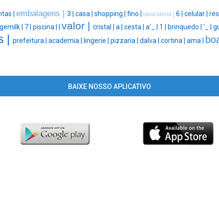
embalagens |
tas |
3 |
casa |
shopping |
fino |
6 |
celular |
res
lavanderia |
valor |
gemilk |
7 |
piscina |
|
cristal |
a |
cesta |
a'_ |
1 |
brinquedo |
'_ |
gu
s |
bo
prefeitura |
academia |
lingerie |
pizzaria |
dalva |
cortina |
ama |
BAIXE NOSSO APLICATIVO