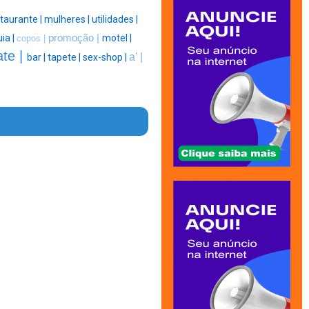
taurante |
mulheres |
utilidades |
ia |
promoção |
motel |
copos |
ate |
a' |
bar |
tapete |
sex-shop |