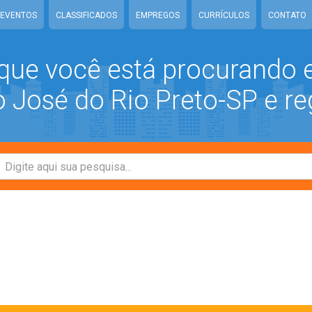
EVENTOS
CLASSIFICADOS
EMPREGOS
CURRÍCULOS
CONTATO
que você está procurando
José do Rio Preto-SP e re