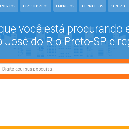
EVENTOS
CLASSIFICADOS
EMPREGOS
CURRÍCULOS
CONTATO
que você está procurando
José do Rio Preto-SP e re