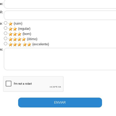
e:
l:
o
:
(ruim)
(regular)
(bom)
(ótimo)
(excelente)
s: