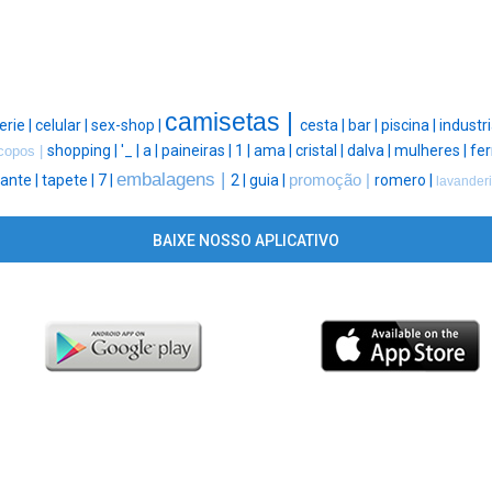
camisetas |
erie |
celular |
sex-shop |
cesta |
bar |
piscina |
industri
shopping |
'_ |
a |
paineiras |
1 |
ama |
cristal |
dalva |
mulheres |
fe
copos |
embalagens |
ante |
tapete |
7 |
2 |
guia |
promoção |
romero |
lavanderi
BAIXE NOSSO APLICATIVO