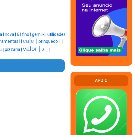
a |
nova |
6 |
fino |
gemilk |
utilidades |
cafe |
rramentas |
|
brinquedo |
' |
valor |
pizzaria |
a'_ |
a |
APOIO