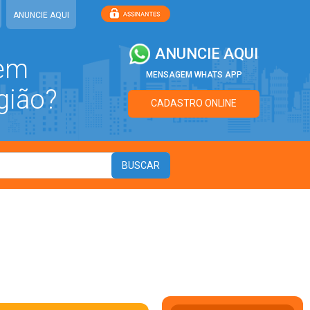
ANUNCIE AQUI
ANUNCIE AQUI
 em
MENSAGEM WHATS APP
gião?
CADASTRO ONLINE