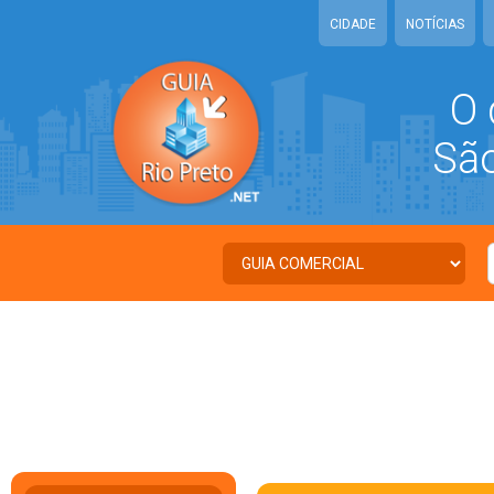
CIDADE
NOTÍCIAS
O 
São 