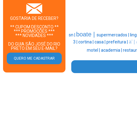
GOSTARIA DE RECEBER?
** CUPOM DESCONTO **
*** PROMOÇÕES ***
boate |
sn |
supermercados |
ling
*** NOVIDADES ***
a' |
3 |
cortina |
casa |
prefeitura |
DO GUIA SÃO JOSÉ DO RIO
PRETO EM SEU E-MAIL?
motel |
academia |
restaur