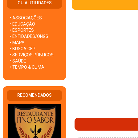
GUIA UTILIDADES
• ASSOCIAÇÕES
• EDUCAÇÃO
• ESPORTES
• ENTIDADES/ONGS
• MAPA
• BUSCA CEP
• SERVIÇOS PÚBLICOS
• SAÚDE
• TEMPO & CLIMA
RECOMENDADOS