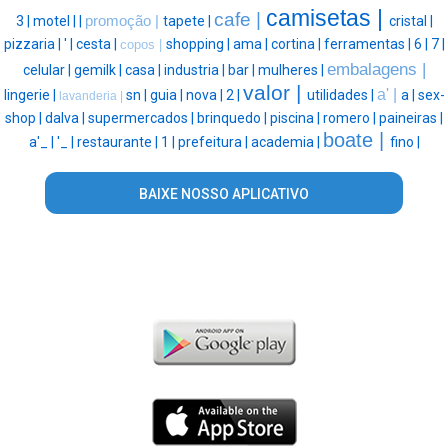
camisetas |
cafe |
3 |
motel |
|
promoção |
tapete |
cristal |
pizzaria |
' |
cesta |
shopping |
ama |
cortina |
ferramentas |
6 |
7 |
copos |
embalagens |
celular |
gemilk |
casa |
industria |
bar |
mulheres |
valor |
a' |
lingerie |
sn |
guia |
nova |
2 |
utilidades |
a |
sex-
lavanderia |
shop |
dalva |
supermercados |
brinquedo |
piscina |
romero |
paineiras |
boate |
a'_ |
'_ |
restaurante |
1 |
prefeitura |
academia |
fino |
BAIXE NOSSO APLICATIVO