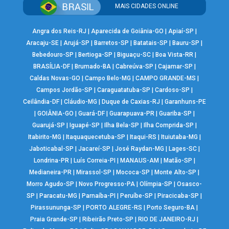
MAIS CIDADES ONLINE
Angra dos Reis-RJ
|
Aparecida de Goiânia-GO
|
Apiaí-SP
|
Aracaju-SE
|
Arujá-SP
|
Barretos-SP
|
Batatais-SP
|
Bauru-SP
|
Bebedouro-SP
|
Bertioga-SP
|
Biguaçu-SC
|
Boa Vista-RR
|
BRASÍLIA-DF
|
Brumado-BA
|
Cabreúva-SP
|
Cajamar-SP
|
Caldas Novas-GO
|
Campo Belo-MG
|
CAMPO GRANDE-MS
|
Campos Jordão-SP
|
Caraguatatuba-SP
|
Cardoso-SP
|
Ceilândia-DF
|
Cláudio-MG
|
Duque de Caxias-RJ
|
Garanhuns-PE
|
GOIÂNIA-GO
|
Guará-DF
|
Guarapuava-PR
|
Guariba-SP
|
Guarujá-SP
|
Iguapé-SP
|
Ilha Bela-SP
|
Ilha Comprida-SP
|
Itabirito-MG
|
Itaquaquecetuba-SP
|
Itaqui-RS
|
Ituiutaba-MG
|
Jaboticabal-SP
|
Jacareí-SP
|
José Raydan-MG
|
Lages-SC
|
Londrina-PR
|
Luís Correia-PI
|
MANAUS-AM
|
Matão-SP
|
Medianeira-PR
|
Mirassol-SP
|
Mococa-SP
|
Monte Alto-SP
|
Morro Agudo-SP
|
Novo Progresso-PA
|
Olímpia-SP
|
Osasco-
SP
|
Paracatu-MG
|
Parnaíba-PI
|
Peruíbe-SP
|
Piracicaba-SP
|
Pirassununga-SP
|
PORTO ALEGRE-RS
|
Porto Seguro-BA
|
Praia Grande-SP
|
Ribeirão Preto-SP
|
RIO DE JANEIRO-RJ
|