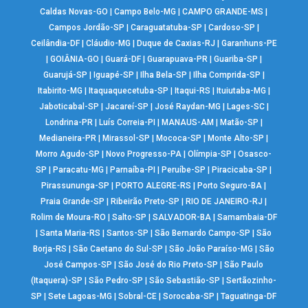
Caldas Novas-GO
|
Campo Belo-MG
|
CAMPO GRANDE-MS
|
Campos Jordão-SP
|
Caraguatatuba-SP
|
Cardoso-SP
|
Ceilândia-DF
|
Cláudio-MG
|
Duque de Caxias-RJ
|
Garanhuns-PE
|
GOIÂNIA-GO
|
Guará-DF
|
Guarapuava-PR
|
Guariba-SP
|
Guarujá-SP
|
Iguapé-SP
|
Ilha Bela-SP
|
Ilha Comprida-SP
|
Itabirito-MG
|
Itaquaquecetuba-SP
|
Itaqui-RS
|
Ituiutaba-MG
|
Jaboticabal-SP
|
Jacareí-SP
|
José Raydan-MG
|
Lages-SC
|
Londrina-PR
|
Luís Correia-PI
|
MANAUS-AM
|
Matão-SP
|
Medianeira-PR
|
Mirassol-SP
|
Mococa-SP
|
Monte Alto-SP
|
Morro Agudo-SP
|
Novo Progresso-PA
|
Olímpia-SP
|
Osasco-
SP
|
Paracatu-MG
|
Parnaíba-PI
|
Peruíbe-SP
|
Piracicaba-SP
|
Pirassununga-SP
|
PORTO ALEGRE-RS
|
Porto Seguro-BA
|
Praia Grande-SP
|
Ribeirão Preto-SP
|
RIO DE JANEIRO-RJ
|
Rolim de Moura-RO
|
Salto-SP
|
SALVADOR-BA
|
Samambaia-DF
|
Santa Maria-RS
|
Santos-SP
|
São Bernardo Campo-SP
|
São
Borja-RS
|
São Caetano do Sul-SP
|
São João Paraíso-MG
|
São
José Campos-SP
|
São José do Rio Preto-SP
|
São Paulo
(Itaquera)-SP
|
São Pedro-SP
|
São Sebastião-SP
|
Sertãozinho-
SP
|
Sete Lagoas-MG
|
Sobral-CE
|
Sorocaba-SP
|
Taguatinga-DF