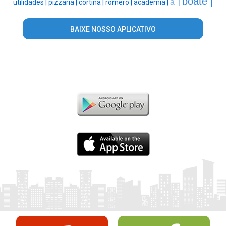
boate |
a' |
utilidades |
pizzaria |
cortina |
romero |
academia |
BAIXE NOSSO APLICATIVO