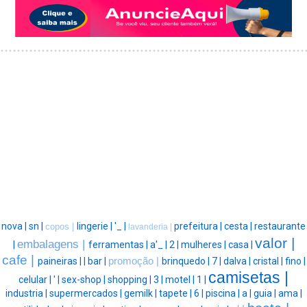
nova |
sn |
lingerie |
'_ |
prefeitura |
cesta |
restaurante
copos |
lavanderia |
valor |
embalagens |
|
ferramentas |
a'_ |
2 |
mulheres |
casa |
cafe |
paineiras |
|
bar |
promoção |
brinquedo |
7 |
dalva |
cristal |
fino |
camisetas |
celular |
' |
sex-shop |
shopping |
3 |
motel |
1 |
industria |
supermercados |
gemilk |
tapete |
6 |
piscina |
a |
guia |
ama |