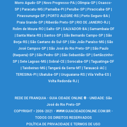
Morro Agudo-SP
|
Novo Progresso-PA
|
Olímpia-SP
|
Osasco-
SP
|
Paracatu-MG
|
Parnaíba-PI
|
Peruíbe-SP
|
Piracicaba-SP
|
Pirassununga-SP
|
PORTO ALEGRE-RS
|
Porto Seguro-BA
|
Praia Grande-SP
|
Ribeirão Preto-SP
|
RIO DE JANEIRO-RJ
|
Rolim de Moura-RO
|
Salto-SP
|
SALVADOR-BA
|
Samambaia-DF
|
Santa Maria-RS
|
Santos-SP
|
São Bernardo Campo-SP
|
São
Borja-RS
|
São Caetano do Sul-SP
|
São João Paraíso-MG
|
São
José Campos-SP
|
São José do Rio Preto-SP
|
São Paulo
(Itaquera)-SP
|
São Pedro-SP
|
São Sebastião-SP
|
Sertãozinho-
SP
|
Sete Lagoas-MG
|
Sobral-CE
|
Sorocaba-SP
|
Taguatinga-DF
|
Taiobeiras-MG
|
Tangará da Serra-MT
|
Tarauacá-AC
|
TERESINA-PI
|
Ubatuba-SP
|
Uruguaiana-RS
|
Vila Velha-ES
|
Volta Redonda-RJ
|
REDE DE FRANQUIA - GUIA CIDADE ONLINE ® - UNIDADE: São
José do Rio Preto-SP
COPYRIGHT • 2006-2021 -
WWW.GUIACIDADEONLINE.COM.BR
-
TODOS OS DIREITOS RESERVADOS
POLÍTICA DE PRIVACIDADE E TERMOS DE USO