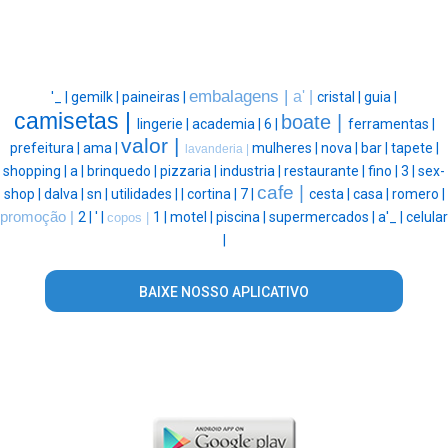
embalagens |
a' |
'_ |
gemilk |
paineiras |
cristal |
guia |
camisetas |
boate |
lingerie |
academia |
6 |
ferramentas |
valor |
prefeitura |
ama |
mulheres |
nova |
bar |
tapete |
lavanderia |
shopping |
a |
brinquedo |
pizzaria |
industria |
restaurante |
fino |
3 |
sex-
cafe |
shop |
dalva |
sn |
utilidades |
|
cortina |
7 |
cesta |
casa |
romero |
promoção |
2 |
' |
1 |
motel |
piscina |
supermercados |
a'_ |
celular
copos |
|
BAIXE NOSSO APLICATIVO