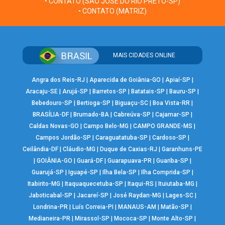
• CONTATO (SÃO JOSÉ DO RIO PRETO-SP)
• CONTATO (MATRIZ)
MAIS CIDADES ONLINE
Angra dos Reis-RJ
|
Aparecida de Goiânia-GO
|
Apiaí-SP
|
Aracaju-SE
|
Arujá-SP
|
Barretos-SP
|
Batatais-SP
|
Bauru-SP
|
Bebedouro-SP
|
Bertioga-SP
|
Biguaçu-SC
|
Boa Vista-RR
|
BRASÍLIA-DF
|
Brumado-BA
|
Cabreúva-SP
|
Cajamar-SP
|
Caldas Novas-GO
|
Campo Belo-MG
|
CAMPO GRANDE-MS
|
Campos Jordão-SP
|
Caraguatatuba-SP
|
Cardoso-SP
|
Ceilândia-DF
|
Cláudio-MG
|
Duque de Caxias-RJ
|
Garanhuns-PE
|
GOIÂNIA-GO
|
Guará-DF
|
Guarapuava-PR
|
Guariba-SP
|
Guarujá-SP
|
Iguapé-SP
|
Ilha Bela-SP
|
Ilha Comprida-SP
|
Itabirito-MG
|
Itaquaquecetuba-SP
|
Itaqui-RS
|
Ituiutaba-MG
|
Jaboticabal-SP
|
Jacareí-SP
|
José Raydan-MG
|
Lages-SC
|
Londrina-PR
|
Luís Correia-PI
|
MANAUS-AM
|
Matão-SP
|
Medianeira-PR
|
Mirassol-SP
|
Mococa-SP
|
Monte Alto-SP
|