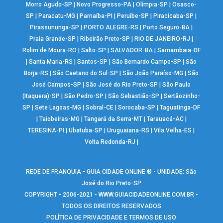
Morro Agudo-SP
|
Novo Progresso-PA
|
Olímpia-SP
|
Osasco-
SP
|
Paracatu-MG
|
Parnaíba-PI
|
Peruíbe-SP
|
Piracicaba-SP
|
Pirassununga-SP
|
PORTO ALEGRE-RS
|
Porto Seguro-BA
|
Praia Grande-SP
|
Ribeirão Preto-SP
|
RIO DE JANEIRO-RJ
|
Rolim de Moura-RO
|
Salto-SP
|
SALVADOR-BA
|
Samambaia-DF
|
Santa Maria-RS
|
Santos-SP
|
São Bernardo Campo-SP
|
São
Borja-RS
|
São Caetano do Sul-SP
|
São João Paraíso-MG
|
São
José Campos-SP
|
São José do Rio Preto-SP
|
São Paulo
(Itaquera)-SP
|
São Pedro-SP
|
São Sebastião-SP
|
Sertãozinho-
SP
|
Sete Lagoas-MG
|
Sobral-CE
|
Sorocaba-SP
|
Taguatinga-DF
|
Taiobeiras-MG
|
Tangará da Serra-MT
|
Tarauacá-AC
|
TERESINA-PI
|
Ubatuba-SP
|
Uruguaiana-RS
|
Vila Velha-ES
|
Volta Redonda-RJ
|
REDE DE FRANQUIA - GUIA CIDADE ONLINE ® - UNIDADE: São
José do Rio Preto-SP
COPYRIGHT • 2006-2021 -
WWW.GUIACIDADEONLINE.COM.BR
-
TODOS OS DIREITOS RESERVADOS
POLÍTICA DE PRIVACIDADE E TERMOS DE USO