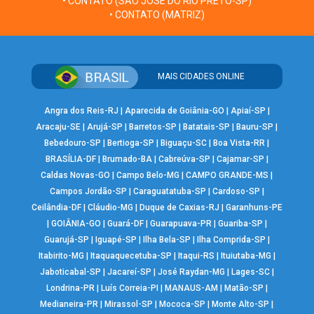
• CONTATO (SÃO JOSÉ DO RIO PRETO-SP)
• CONTATO (MATRIZ)
MAIS CIDADES ONLINE
Angra dos Reis-RJ
|
Aparecida de Goiânia-GO
|
Apiaí-SP
|
Aracaju-SE
|
Arujá-SP
|
Barretos-SP
|
Batatais-SP
|
Bauru-SP
|
Bebedouro-SP
|
Bertioga-SP
|
Biguaçu-SC
|
Boa Vista-RR
|
BRASÍLIA-DF
|
Brumado-BA
|
Cabreúva-SP
|
Cajamar-SP
|
Caldas Novas-GO
|
Campo Belo-MG
|
CAMPO GRANDE-MS
|
Campos Jordão-SP
|
Caraguatatuba-SP
|
Cardoso-SP
|
Ceilândia-DF
|
Cláudio-MG
|
Duque de Caxias-RJ
|
Garanhuns-PE
|
GOIÂNIA-GO
|
Guará-DF
|
Guarapuava-PR
|
Guariba-SP
|
Guarujá-SP
|
Iguapé-SP
|
Ilha Bela-SP
|
Ilha Comprida-SP
|
Itabirito-MG
|
Itaquaquecetuba-SP
|
Itaqui-RS
|
Ituiutaba-MG
|
Jaboticabal-SP
|
Jacareí-SP
|
José Raydan-MG
|
Lages-SC
|
Londrina-PR
|
Luís Correia-PI
|
MANAUS-AM
|
Matão-SP
|
Medianeira-PR
|
Mirassol-SP
|
Mococa-SP
|
Monte Alto-SP
|