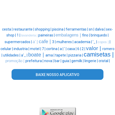
cesta |
restaurante |
shopping |
piscina |
ferramentas |
sn |
dalva |
sex-
embalagens |
shop |
1 |
paineiras |
fino |
brinquedo |
lavanderia |
cafe |
a' |
supermercados |
3 |
mulheres |
academia |
'_ |
|
copos |
valor |
celular |
industria |
motel |
7 |
cortina |
a |
' |
casa |
6 |
2 |
romero
camisetas |
boate |
|
utilidades |
a'_ |
ama |
tapete |
pizzaria |
promoção |
prefeitura |
nova |
bar |
guia |
gemilk |
lingerie |
cristal |
BAIXE NOSSO APLICATIVO